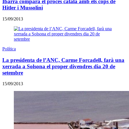
Ibarra compara el procés català amb els cops de
Hitler i Mussolini
15/09/2013
Política
La presidenta de l’ANC, Carme Forcadell, farà una
xerrada a Solsona el proper divendres dia 20 de
setembre
15/09/2013