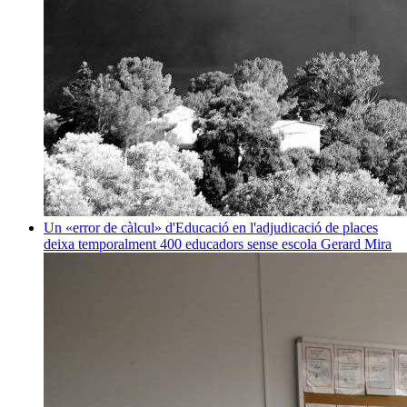
Un «error de càlcul» d'Educació en l'adjudicació de places
deixa temporalment 400 educadors sense escola
Gerard Mira