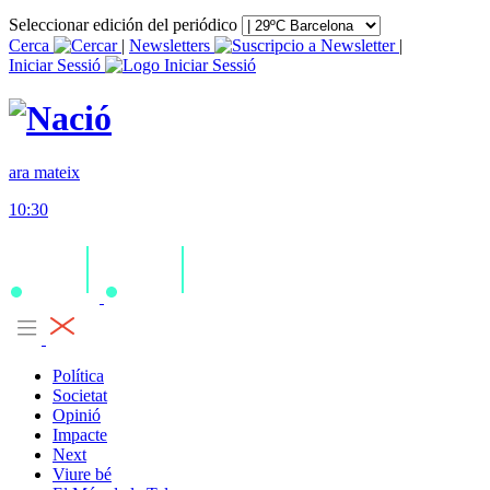
Seleccionar edición del periódico
Cerca
|
Newsletters
|
Iniciar Sessió
ara mateix
10:30
Política
Societat
Opinió
Impacte
Next
Viure bé