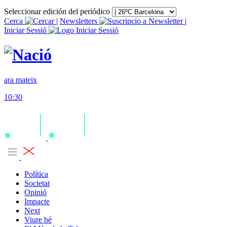
Seleccionar edición del periódico
Cerca
|
Newsletters
|
Iniciar Sessió
ara mateix
10:30
Política
Societat
Opinió
Impacte
Next
Viure bé