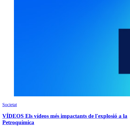
Societat
VÍDEOS Els vídeos més impactants de l'explosió a la
Petroquímica