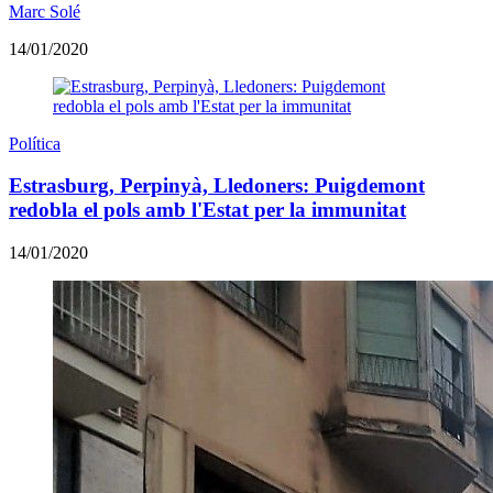
Marc Solé
14/01/2020
Política
Estrasburg, Perpinyà, Lledoners: Puigdemont
redobla el pols amb l'Estat per la immunitat
14/01/2020