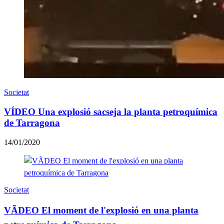
Societat
VÍDEO Una explosió sacseja la planta petroquímica
de Tarragona
14/01/2020
Societat
VÃDEO El moment de l'explosió en una planta