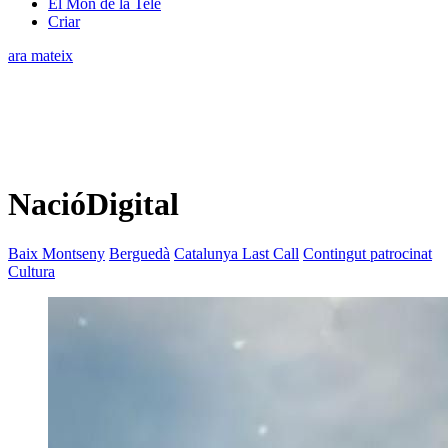
El Món de la Tele
Criar
ara mateix
NacióDigital
Baix Montseny
Berguedà
Catalunya Last Call
Contingut patrocinat
Cultura