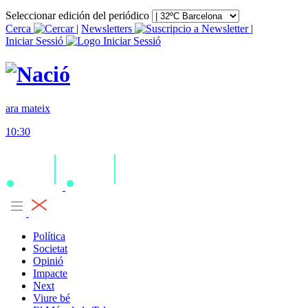
Seleccionar edición del periódico
Cerca
|
Newsletters
|
Iniciar Sessió
ara mateix
10:30
Política
Societat
Opinió
Impacte
Next
Viure bé