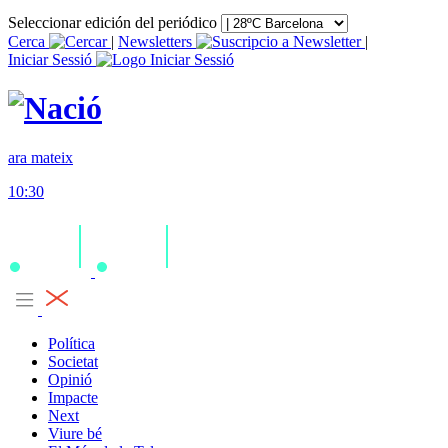
Seleccionar edición del periódico
Cerca
|
Newsletters
|
Iniciar Sessió
ara mateix
10:30
Política
Societat
Opinió
Impacte
Next
Viure bé