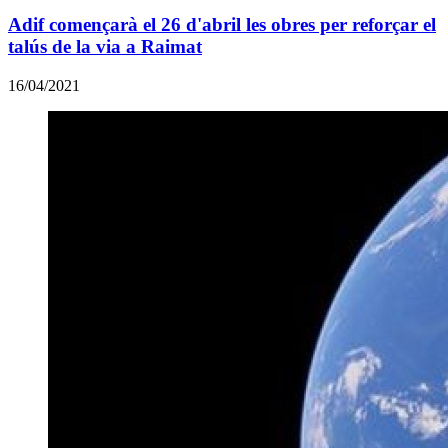
Adif començarà el 26 d'abril les obres per reforçar el
talús de la via a Raimat
16/04/2021