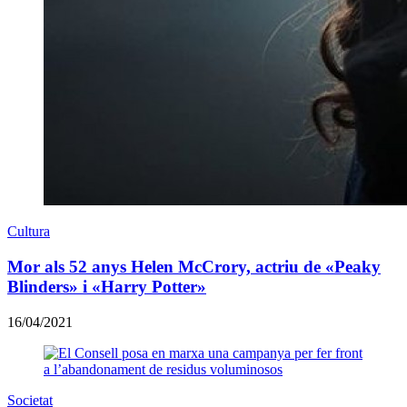
Cultura
Mor als 52 anys Helen McCrory, actriu de «Peaky
Blinders» i «Harry Potter»
16/04/2021
Societat