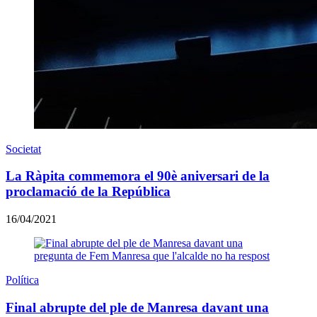
Societat
La Ràpita commemora el 90è aniversari de la
proclamació de la República
16/04/2021
Política
Final abrupte del ple de Manresa davant una