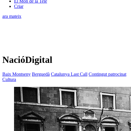
El Món de la Tele
Criar
ara mateix
NacióDigital
Baix Montseny
Berguedà
Catalunya Last Call
Contingut patrocinat
Cultura