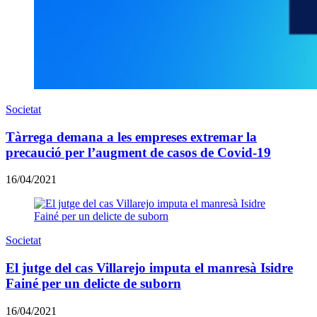
Societat
Tàrrega demana a les empreses extremar la
precaució per l’augment de casos de Covid-19
16/04/2021
Societat
El jutge del cas Villarejo imputa el manresà Isidre
Fainé per un delicte de suborn
16/04/2021