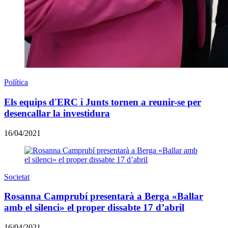
Política
Els equips d'ERC i Junts tornen a reunir-se per
desencallar la investidura
16/04/2021
Societat
Rosanna Camprubí presentarà a Berga «Ballar
amb el silenci» el proper dissabte 17 d’abril
16/04/2021