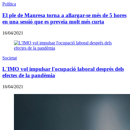
Política
El ple de Manresa torna a allargar-se més de 5 hores
en una sessió que es preveia molt més curta
16/04/2021
Societat
L'IMO vol impulsar l'ocupació laboral després dels
efectes de la pandèmia
16/04/2021