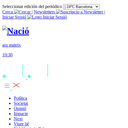
Seleccionar edición del periódico
Cerca
|
Newsletters
|
Iniciar Sessió
ara mateix
10:30
Política
Societat
Opinió
Impacte
Next
Viure bé