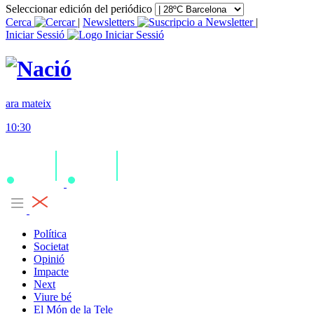
Seleccionar edición del periódico
Cerca
|
Newsletters
|
Iniciar Sessió
ara mateix
10:30
Política
Societat
Opinió
Impacte
Next
Viure bé
El Món de la Tele