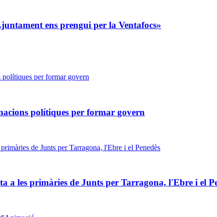
'Ajuntament ens prengui per la Ventafocs»
macions polítiques per formar govern
 a les primàries de Junts per Tarragona, l'Ebre i el P