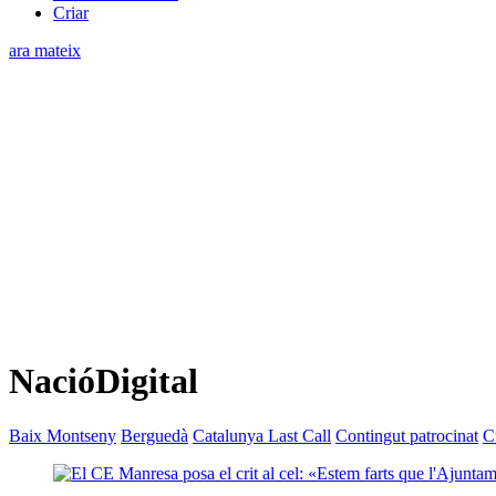
Criar
ara mateix
NacióDigital
Baix Montseny
Berguedà
Catalunya Last Call
Contingut patrocinat
C