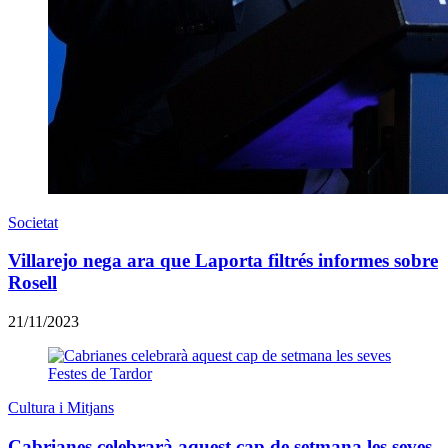
Societat
Villarejo nega ara que Laporta filtrés informes sobre
Rosell
21/11/2023
Cultura i Mitjans
Cabrianes celebrarà aquest cap de setmana les seves