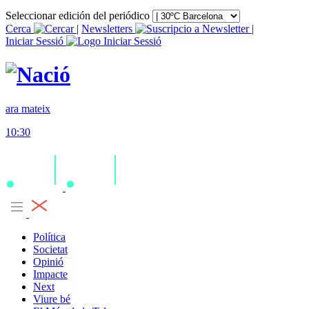
Seleccionar edición del periódico
Cerca
|
Newsletters
|
Iniciar Sessió
ara mateix
10:30
Política
Societat
Opinió
Impacte
Next
Viure bé