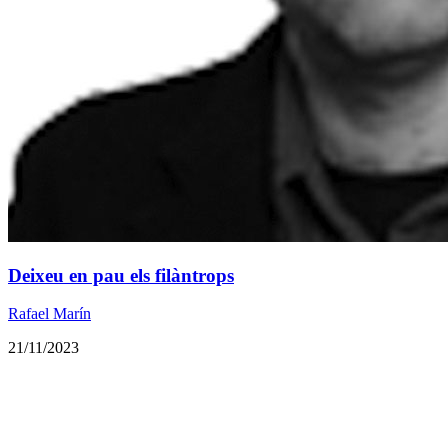
Deixeu en pau els filàntrops
Rafael Marín
21/11/2023