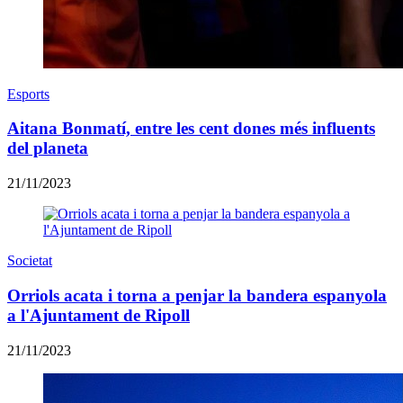
Esports
Aitana Bonmatí, entre les cent dones més influents
del planeta
21/11/2023
Societat
Orriols acata i torna a penjar la bandera espanyola
a l'Ajuntament de Ripoll
21/11/2023