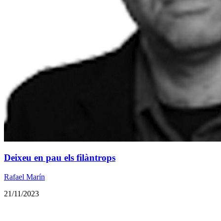
Deixeu en pau els filàntrops
Rafael Marín
21/11/2023