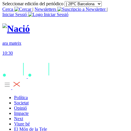
Seleccionar edición del periódico
Cerca
|
Newsletters
|
Iniciar Sessió
ara mateix
10:30
Política
Societat
Opinió
Impacte
Next
Viure bé
El Món de la Tele