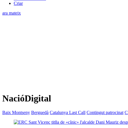
Criar
ara mateix
NacióDigital
Baix Montseny
Berguedà
Catalunya Last Call
Contingut patrocinat
C