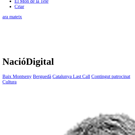
El Món de la Tele
Criar
ara mateix
NacióDigital
Baix Montseny
Berguedà
Catalunya Last Call
Contingut patrocinat
Cultura