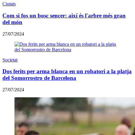
Ciutats
Com si fos un bosc sencer: així és l'arbre més gran
del món
27/07/2024
Societat
Dos ferits per arma blanca en un robatori a la platja
del Somorrostro de Barcelona
27/07/2024