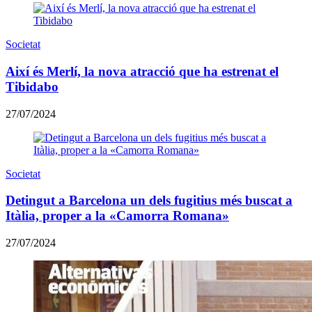
Societat
Així és Merlí, la nova atracció que ha estrenat el
Tibidabo
27/07/2024
Societat
Detingut a Barcelona un dels fugitius més buscat a
Itàlia, proper a la «Camorra Romana»
27/07/2024