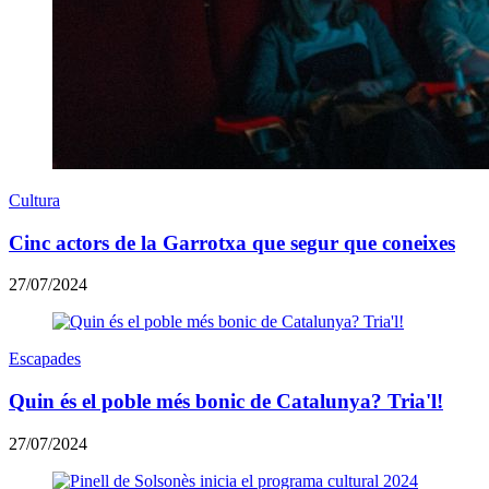
Cultura
Cinc actors de la Garrotxa que segur que coneixes
27/07/2024
Escapades
Quin és el poble més bonic de Catalunya? Tria'l!
27/07/2024