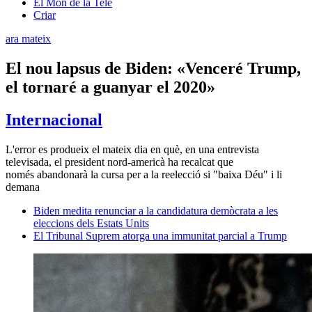
El Món de la Tele
Criar
ara mateix
El nou lapsus de Biden: «Venceré Trump,
el tornaré a guanyar el 2020»
Internacional
L'error es produeix el mateix dia en què, en una entrevista
televisada, el president nord-americà ha recalcat que
només abandonarà la cursa per a la reelecció si "baixa Déu" i li
demana
Biden medita renunciar a la candidatura demòcrata a les
eleccions dels Estats Units
El Tribunal Suprem atorga una immunitat parcial a Trump