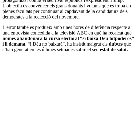
protagonitzar contra el seu rival republicà i expresident Trump.
L'objectiu és convèncer els grans donants i votants que es troba en
plenes facultats per continuar al capdavant de la candidatura dels
demòcrates a la reelecció del novembre.
L'error també es produeix amb unes hores de diferència respecte a
una entrevista concedida a la televisió ABC en què ha recalcat que
només abandonarà la cursa electoral “si baixa Déu totpoderós”
i li demana.
“I Déu no baixarà”, ha insistit malgrat els
dubtes
que
s’han generat en les últimes setmanes sobre el seu
estat de salut.