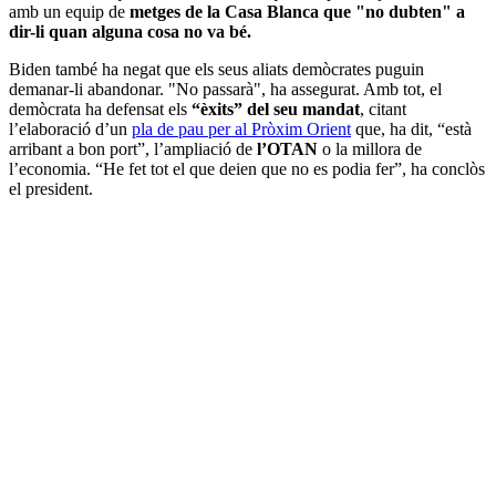
amb un equip de
metges de la Casa Blanca que "no dubten" a
dir-li quan alguna cosa no va bé.
Biden també ha negat que els seus aliats demòcrates puguin
demanar-li abandonar. "No passarà", ha assegurat. Amb tot, el
demòcrata ha defensat els
“èxits” del seu mandat
, citant
l’elaboració d’un
pla de pau per al Pròxim Orient
que, ha dit, “està
arribant a bon port”, l’ampliació de
l’OTAN
o la millora de
l’economia. “He fet tot el que deien que no es podia fer”, ha conclòs
el president.