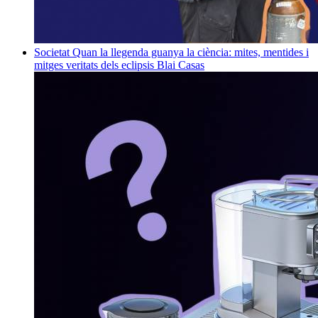
Societat
Quan la llegenda guanya la ciència: mites, mentides i
mitges veritats dels eclipsis
Blai Casas