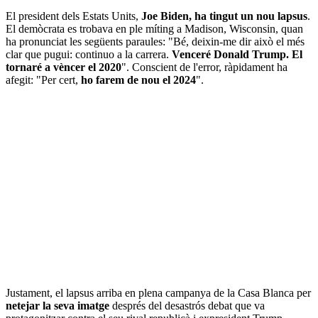
El president dels Estats Units,
Joe Biden, ha tingut un nou lapsus
.
El demòcrata es trobava en ple míting a Madison, Wisconsin, quan
ha pronunciat les següents paraules: "Bé, deixin-me dir això el més
clar que pugui: continuo a la carrera.
Venceré Donald Trump. El
tornaré a vèncer el 2020
". Conscient de l'error, ràpidament ha
afegit: "Per cert,
ho farem de nou el 2024
".
Justament, el lapsus arriba en plena campanya de la Casa Blanca per
netejar la seva imatge
després del desastrós debat que va