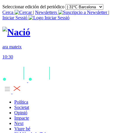
Seleccionar edición del periódico
Cerca
|
Newsletters
|
Iniciar Sessió
ara mateix
10:30
Política
Societat
Opinió
Impacte
Next
Viure bé