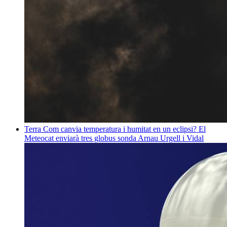
Terra
Com canvia temperatura i humitat en un eclipsi? El
Meteocat enviarà tres globus sonda
Arnau Urgell i Vidal