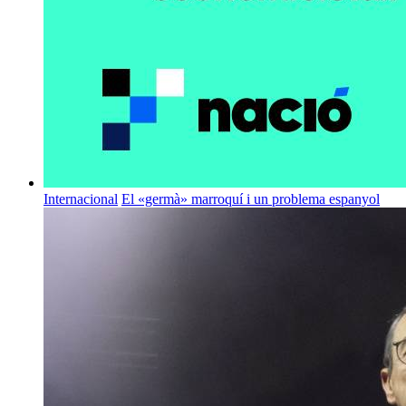
Internacional
El «germà» marroquí i un problema espanyol