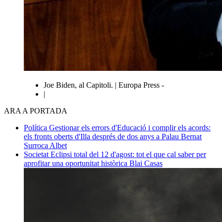
Joe Biden, al Capitoli. | Europa Press -
|
ARA A PORTADA
Política
Gestionar els errors d'Educació i complir els acords:
els fronts oberts d'Illa després de dos anys a Palau
Bernat
Surroca Albet
Societat
Eclipsi total del 12 d'agost: tot el que cal saber per
aprofitar una oportunitat històrica
Blai Casas