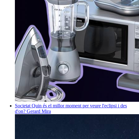
Societat
Quin és el millor moment per veure l'eclipsi i des
d'on?
Gerard Mira