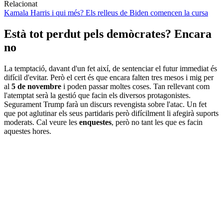
Relacionat
Kamala Harris i qui més? Els relleus de Biden comencen la cursa
Està tot perdut pels demòcrates? Encara
no
La temptació, davant d'un fet així, de sentenciar el futur immediat és
difícil d'evitar. Però el cert és que encara falten tres mesos i mig per
al
5 de novembre
i poden passar moltes coses. Tan rellevant com
l'atemptat serà la gestió que facin els diversos protagonistes.
Segurament Trump farà un discurs revengista sobre l'atac. Un fet
que pot aglutinar els seus partidaris però difícilment li afegirà suports
moderats. Cal veure les
enquestes
, però no tant les que es facin
aquestes hores.