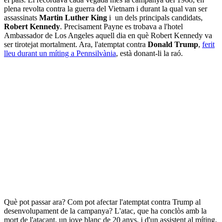
plena revolta contra la guerra del Vietnam i durant la qual van ser
assassinats
Martin Luther King
i un dels principals candidats,
Robert Kennedy
. Precisament Payne es trobava a l'hotel
Ambassador de Los Angeles aquell dia en què Robert Kennedy va
ser tirotejat mortalment. Ara, l'atemptat contra
Donald Trump
,
ferit
lleu durant un míting a Pennsilvània
, està donant-li la raó.
Què pot passar ara? Com pot afectar l'atemptat contra Trump al
desenvolupament de la campanya? L'atac, que ha conclòs amb la
mort de l'atacant, un jove blanc de 20 anys, i d'un assistent al míting,