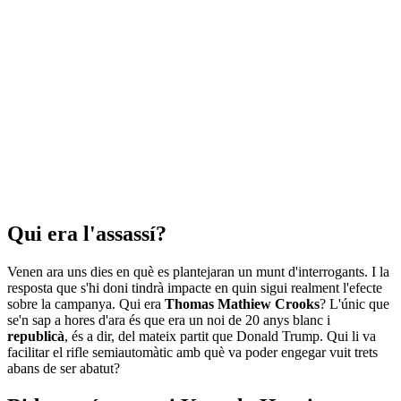
Qui era l'assassí?
Venen ara uns dies en què es plantejaran un munt d'interrogants. I la
resposta que s'hi doni tindrà impacte en quin sigui realment l'efecte
sobre la campanya. Qui era
Thomas Mathiew Crooks
? L'únic que
se'n sap a hores d'ara és que era un noi de 20 anys blanc i
republicà
, és a dir, del mateix partit que Donald Trump. Qui li va
facilitar el rifle semiautomàtic amb què va poder engegar vuit trets
abans de ser abatut?