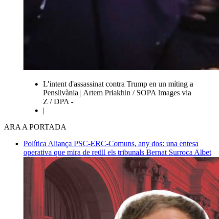
L'intent d'assassinat contra Trump en un míting a
Pensilvània | Artem Priakhin / SOPA Images via
Z / DPA -
|
ARA A PORTADA
Política
Aliança PSC-ERC-Comuns, any dos: una entesa
operativa que mira de reüll els tribunals
Bernat Surroca Albet