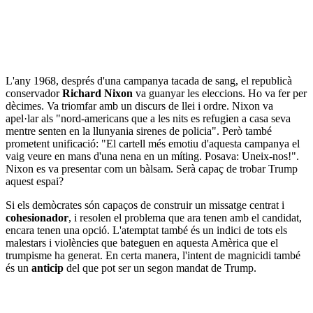
L'any 1968, després d'una campanya tacada de sang, el republicà
conservador
Richard Nixon
va guanyar les eleccions. Ho va fer per
dècimes. Va triomfar amb un discurs de llei i ordre. Nixon va
apel·lar als "nord-americans que a les nits es refugien a casa seva
mentre senten en la llunyania sirenes de policia". Però també
prometent unificació: "El cartell més emotiu d'aquesta campanya el
vaig veure en mans d'una nena en un míting. Posava: Uneix-nos!".
Nixon es va presentar com un bàlsam. Serà capaç de trobar Trump
aquest espai?
Si els demòcrates són capaços de construir un missatge centrat i
cohesionador
, i resolen el problema que ara tenen amb el candidat,
encara tenen una opció. L'atemptat també és un indici de tots els
malestars i violències que bateguen en aquesta Amèrica que el
trumpisme ha generat. En certa manera, l'intent de magnicidi també
és un
anticip
del que pot ser un segon mandat de Trump.