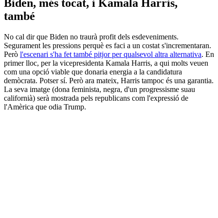
Biden, més tocat, i Kamala Harris,
també
No cal dir que Biden no traurà profit dels esdeveniments.
Segurament les pressions perquè es faci a un costat s'incrementaran.
Però
l'escenari s'ha fet també pitjor per qualsevol altra alternativa
. En
primer lloc, per la vicepresidenta Kamala Harris, a qui molts veuen
com una opció viable que donaria energia a la candidatura
demòcrata. Potser sí. Però ara mateix, Harris tampoc és una garantia.
La seva imatge (dona feminista, negra, d'un progressisme suau
californià) serà mostrada pels republicans com l'expressió de
l'Amèrica que odia Trump.