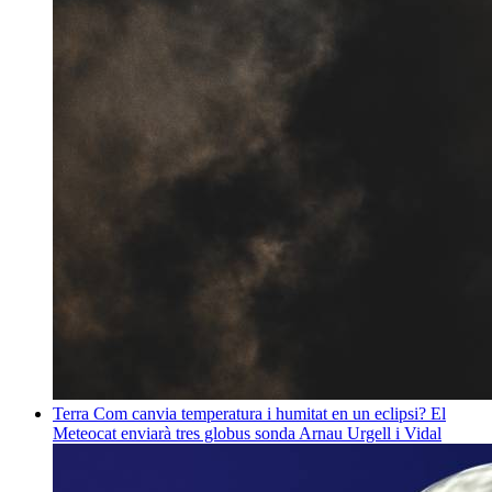
Terra
Com canvia temperatura i humitat en un eclipsi? El
Meteocat enviarà tres globus sonda
Arnau Urgell i Vidal