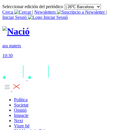
Seleccionar edición del periódico
Cerca
|
Newsletters
|
Iniciar Sessió
ara mateix
10:30
Política
Societat
Opinió
Impacte
Next
Viure bé