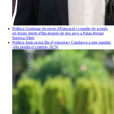
Política
Gestionar els errors d'Educació i complir els acords:
els fronts oberts d'Illa després de dos anys a Palau
Bernat
Surroca Albet
Política
Junts acusa Illa d'«ensorrar» Catalunya a mig mandat:
«Ha perdut el control»
ACN