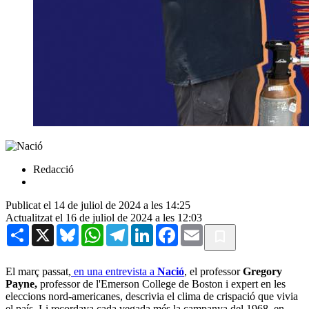
Redacció
Publicat el 14 de juliol de 2024 a les 14:25
Actualitzat el 16 de juliol de 2024 a les 12:03
Share
X
Bluesky
WhatsApp
Telegram
LinkedIn
Facebook
Email
El març passat,
en una entrevista a
Nació
, el professor
Gregory
Payne,
professor de l'Emerson College de Boston i expert en les
eleccions nord-americanes, descrivia el clima de crispació que vivia
el país. Li recordava cada vegada més la campanya del 1968, en