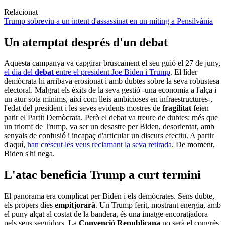
Relacionat
Trump sobreviu a un intent d'assassinat en un míting a Pensilvània
Un atemptat després d'un debat
Aquesta campanya va capgirar bruscament el seu guió el 27 de juny,
el dia del
debat
entre el president Joe Biden i Trump
. El líder
demòcrata hi arribava erosionat i amb dubtes sobre la seva robustesa
electoral. Malgrat els èxits de la seva gestió -una economia a l'alça i
un atur sota mínims, així com lleis ambicioses en infraestructures-,
l'edat del president i les seves evidents mostres de
fragilitat
feien
patir el Partit Demòcrata. Però el debat va treure de dubtes: més que
un triomf de Trump, va ser un desastre per Biden, desorientat, amb
senyals de confusió i incapaç d'articular un discurs efectiu. A partir
d'aquí,
han crescut les veus reclamant la seva retirada
. De moment,
Biden s'hi nega.
L'atac beneficia Trump a curt termini
El panorama era complicat per Biden i els demòcrates. Sens dubte,
els propers dies
empitjorarà
. Un Trump ferit, mostrant energia, amb
el puny alçat al costat de la bandera, és una imatge encoratjadora
pels seus seguidors. La
Convenció Republicana
no serà el congrés