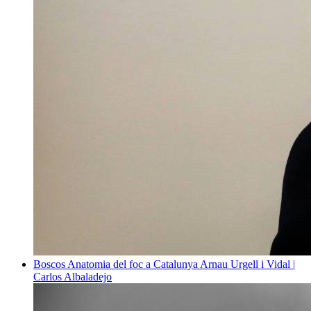
Boscos
Anatomia del foc a Catalunya
Arnau Urgell i Vidal |
Carlos Albaladejo