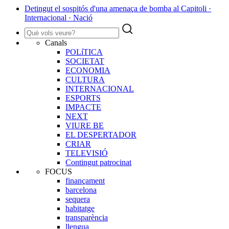
Detingut el sospitós d'una amenaça de bomba al Capitoli ·
Internacional · Nació
Canals
POLíTICA
SOCIETAT
ECONOMIA
CULTURA
INTERNACIONAL
ESPORTS
IMPACTE
NEXT
VIURE BE
EL DESPERTADOR
CRIAR
TELEVISIÓ
Contingut patrocinat
FOCUS
finançament
barcelona
sequera
habitatge
transparència
llengua