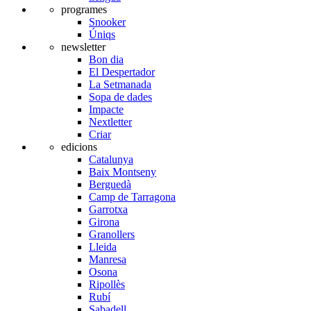
programes
Snooker
Úniqs
newsletter
Bon dia
El Despertador
La Setmanada
Sopa de dades
Impacte
Nextletter
Criar
edicions
Catalunya
Baix Montseny
Berguedà
Camp de Tarragona
Garrotxa
Girona
Granollers
Lleida
Manresa
Osona
Ripollès
Rubí
Sabadell