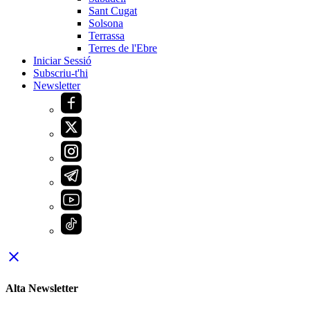
Sant Cugat
Solsona
Terrassa
Terres de l'Ebre
Iniciar Sessió
Subscriu-t'hi
Newsletter
close
Alta Newsletter