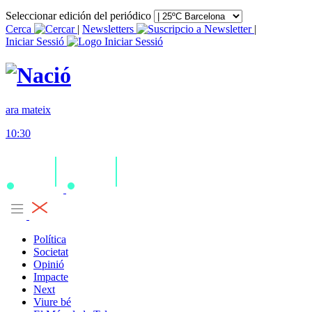
Seleccionar edición del periódico
Cerca
|
Newsletters
|
Iniciar Sessió
ara mateix
10:30
Política
Societat
Opinió
Impacte
Next
Viure bé