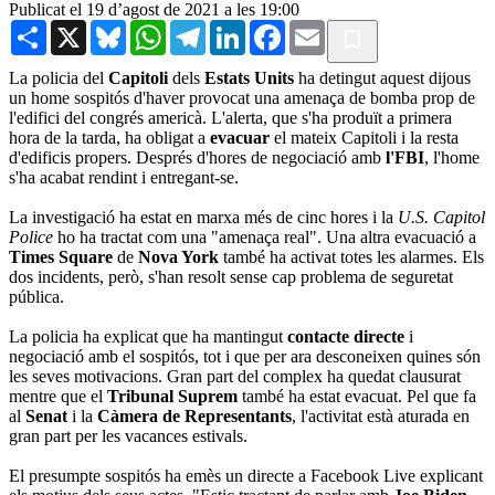
Publicat el 19 d’agost de 2021 a les 19:00
Share
X
Bluesky
WhatsApp
Telegram
LinkedIn
Facebook
Email
La policia del
Capitoli
dels
Estats Units
ha detingut aquest dijous
un home sospitós d'haver provocat una amenaça de bomba prop de
l'edifici del congrés americà. L'alerta, que s'ha produït a primera
hora de la tarda, ha obligat a
evacuar
el mateix Capitoli i la resta
d'edificis propers. Després d'hores de negociació amb
l'FBI
, l'home
s'ha acabat rendint i entregant-se.
La investigació ha estat en marxa més de cinc hores i la
U.S. Capitol
Police
ho ha tractat com una "amenaça real". Una altra evacuació a
Times Square
de
Nova York
també ha activat totes les alarmes. Els
dos incidents, però, s'han resolt sense cap problema de seguretat
pública.
La policia ha explicat que ha mantingut
contacte directe
i
negociació amb el sospitós, tot i que per ara desconeixen quines són
les seves motivacions. Gran part del complex ha quedat clausurat
mentre que el
Tribunal Suprem
també ha estat evacuat. Pel que fa
al
Senat
i la
Càmera de Representants
, l'activitat està aturada en
gran part per les vacances estivals.
El presumpte sospitós ha emès un directe a Facebook Live explicant