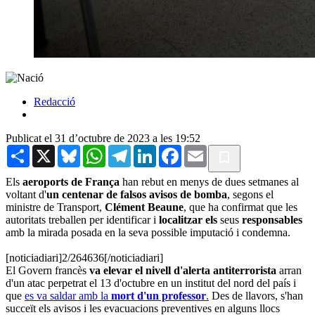
Redacció
Publicat el 31 d’octubre de 2023 a les 19:52
Share
X
Bluesky
WhatsApp
Telegram
LinkedIn
Facebook
Email
Els
aeroports de França
han rebut en menys de dues setmanes al
voltant d'
un centenar de falsos avisos de bomba
, segons el
ministre de Transport,
Clément Beaune
, que ha confirmat que les
autoritats treballen per identificar i
localitzar els
seus
responsables
amb la mirada posada en la seva possible imputació i condemna.
[noticiadiari]2/264636[/noticiadiari]
El Govern francès
va
elevar el nivell d'alerta antiterrorista
arran
d'un atac perpetrat el 13 d'octubre en un institut del nord del país i
que
es va saldar amb la
mort d'un professor
.
Des de llavors, s'han
succeït els avisos i les evacuacions preventives en alguns llocs