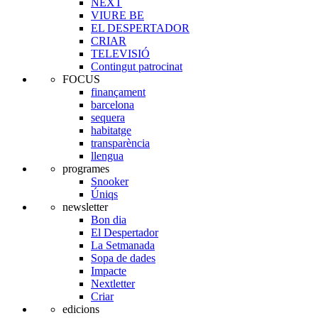
NEXT
VIURE BE
EL DESPERTADOR
CRIAR
TELEVISIÓ
Contingut patrocinat
FOCUS
finançament
barcelona
sequera
habitatge
transparència
llengua
programes
Snooker
Úniqs
newsletter
Bon dia
El Despertador
La Setmanada
Sopa de dades
Impacte
Nextletter
Criar
edicions