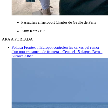
Passatgers a l'aeroport Charles de Gaulle de París
-
Amy Katz / EP
ARA A PORTADA
Política
Frontex i l'Europol controlen les xarxes pel rumor
d'un nou creuament de frontera a Ceuta el 15 d'agost
Bernat
Surroca Albet