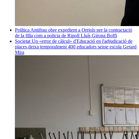
Política
Antifrau obre expedient a Orriols per la contractació
de la filla com a policia de Ripoll
Lluís Girona Boffi
Societat
Un «error de càlcul» d'Educació en l'adjudicació de
places deixa temporalment 400 educadors sense escola
Gerard
Mira