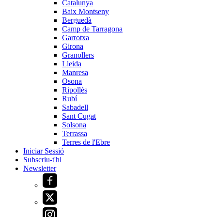
Catalunya
Baix Montseny
Berguedà
Camp de Tarragona
Garrotxa
Girona
Granollers
Lleida
Manresa
Osona
Ripollès
Rubí
Sabadell
Sant Cugat
Solsona
Terrassa
Terres de l'Ebre
Iniciar Sessió
Subscriu-t'hi
Newsletter