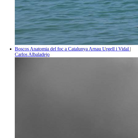
Boscos
Anatomia del foc a Catalunya
Arnau Urgell i Vidal |
Carlos Albaladejo