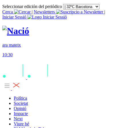
Seleccionar edición del periódico
Cerca
|
Newsletters
|
Iniciar Sessió
ara mateix
10:30
Política
Societat
Opinió
Impacte
Next
Viure bé