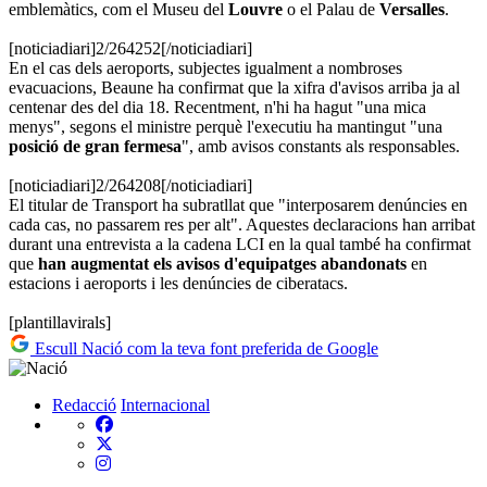
emblemàtics, com el Museu del
Louvre
o el Palau de
Versalles
.
[noticiadiari]2/264252[/noticiadiari]
En el cas dels aeroports, subjectes igualment a nombroses
evacuacions, Beaune ha confirmat que la xifra d'avisos arriba ja al
centenar des del dia 18. Recentment, n'hi ha hagut "una mica
menys", segons el ministre perquè l'executiu ha mantingut "una
posició de gran fermesa
", amb avisos constants als responsables.
[noticiadiari]2/264208[/noticiadiari]
El titular de Transport ha subratllat que "interposarem denúncies en
cada cas, no passarem res per alt". Aquestes declaracions han arribat
durant una entrevista a la cadena LCI en la qual també ha confirmat
que
han augmentat els avisos d'equipatges abandonats
en
estacions i aeroports i les denúncies de ciberatacs.
[plantillavirals]
Escull Nació com la teva font preferida de Google
Redacció
Internacional