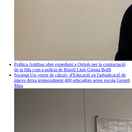
Política
Antifrau obre expedient a Orriols per la contractació
de la filla com a policia de Ripoll
Lluís Girona Boffi
Societat
Un «error de càlcul» d'Educació en l'adjudicació de
places deixa temporalment 400 educadors sense escola
Gerard
Mira