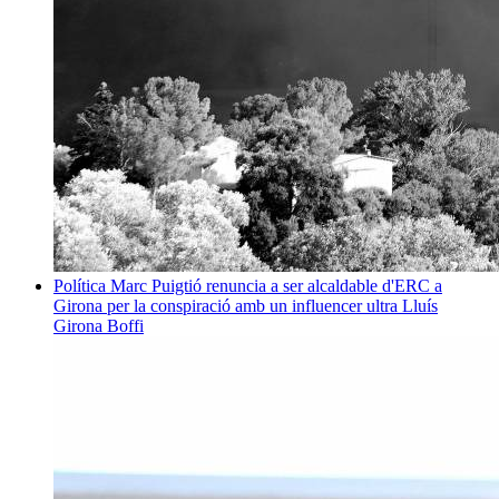
Política
Marc Puigtió renuncia a ser alcaldable d'ERC a
Girona per la conspiració amb un influencer ultra
Lluís
Girona Boffi