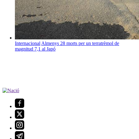
Internacional
Almenys 28 morts per un terratrèmol de
magnitud 7,1 al Japó