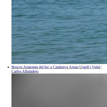
Boscos
Anatomia del foc a Catalunya
Arnau Urgell i Vidal |
Carlos Albaladejo