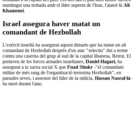
mantingut una trobada amb el líder suprem de l'Iran, l'aiatol·là
Ali
Khamenei
.
Israel assegura haver matat un
comandant de Hezbollah
L'exèrcit israelià ha assegurat aquest dimarts que ha matat un alt
comandant de Hezbollah després d'un atac "selectiu" dut a terme
contra una caserna del grup al sud de la capital libanesa, Beirut. El
portaveu de les forces armades israelianes,
Daniel Hagari,
ha
assegurat a la xarxa social X que
Fuad Shukr
-"el comandant
militar de més rang de l'organització terrorista Hezbollah", en
paraules seves, i assessor del líder de la milícia,
Hassan Nasral·là
-
ha mort durant l'atac.