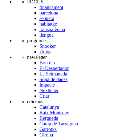
FOCUS
finançament
barcelona
sequera
habitatge
transparència
llengua
programes
Snooker
Úniqs
newsletter
Bon dia
El Despertador
La Setmanada
Sopa de dades
Impacte
Nextletter
Criar
edicions
Catalunya
Baix Montseny
Berguedà
Camp de Tarragona
Garrotxa
Girona