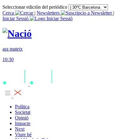
Seleccionar edición del periódico
Cerca
|
Newsletters
|
Iniciar Sessió
ara mateix
10:30
Política
Societat
Opinió
Impacte
Next
Viure bé