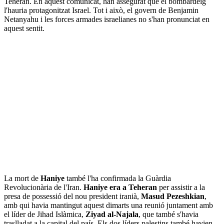
Teheran. En aquest comunicat, han assegurat que el bombardeig
l'hauria protagonitzat Israel. Tot i això, el govern de Benjamin
Netanyahu i les forces armades israelianes no s'han pronunciat en
aquest sentit.
La mort de
Haniye
també l'ha confirmada la Guàrdia
Revolucionària de l'Iran.
Haniye era a Teheran
per assistir a la
presa de possessió del nou president iranià,
Masud Pezeshkian
,
amb qui havia mantingut aquest dimarts una reunió juntament amb
el líder de Jihad Islàmica,
Ziyad al-Najala
, que també s'havia
traslladat a la capital del país. Els dos líders palestins també havien