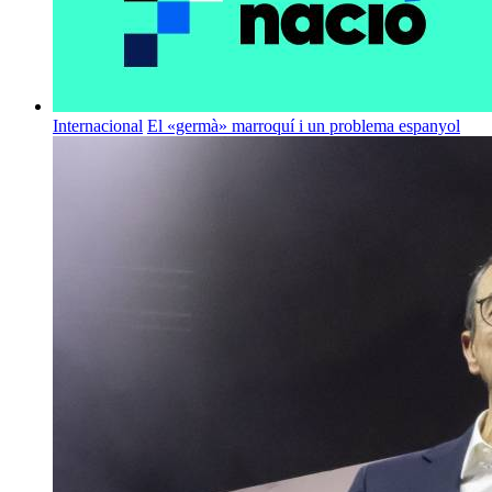
Internacional
El «germà» marroquí i un problema espanyol