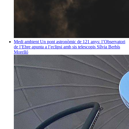
Medi ambient
Un pont astronòmic de 121 anys: l’Observatori
de l’Ebre apunta a l’eclipsi amb sis telescopis
Sílvia Berbís
Morelló