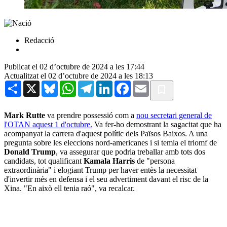
Redacció
Publicat el 02 d’octubre de 2024 a les 17:44
Actualitzat el 02 d’octubre de 2024 a les 18:13
Share
X
Bluesky
WhatsApp
Telegram
LinkedIn
Facebook
Email
Mark Rutte
va prendre possessió com a
nou secretari general de
l'OTAN aquest 1 d'octubre.
Va fer-ho demostrant la sagacitat que ha
acompanyat la carrera d'aquest polític dels Països Baixos. A una
pregunta sobre les eleccions nord-americanes i si temia el triomf de
Donald Trump
, va assegurar que podria treballar amb tots dos
candidats, tot qualificant
Kamala Harris
de "persona
extraordinària" i elogiant Trump per haver entès la necessitat
d'invertir més en defensa i el seu advertiment davant el risc de la
Xina. "En això ell tenia raó", va recalcar.