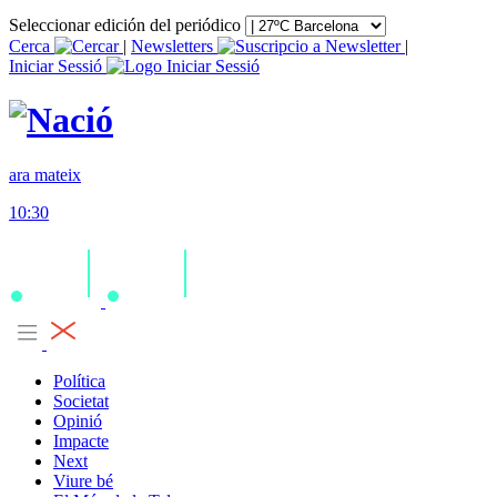
Seleccionar edición del periódico
Cerca
|
Newsletters
|
Iniciar Sessió
ara mateix
10:30
Política
Societat
Opinió
Impacte
Next
Viure bé