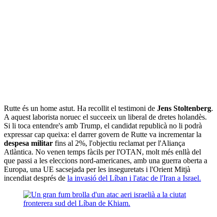
Rutte és un home astut. Ha recollit el testimoni de
Jens Stoltenberg
.
A aquest laborista noruec el succeeix un liberal de dretes holandès.
Si li toca entendre's amb Trump, el candidat republicà no li podrà
expressar cap queixa: el darrer govern de Rutte va incrementar la
despesa militar
fins al 2%, l'objectiu reclamat per l'Aliança
Atlàntica. No venen temps fàcils per l'OTAN, molt més enllà del
que passi a les eleccions nord-americanes, amb una guerra oberta a
Europa, una UE sacsejada per les inseguretats i l'Orient Mitjà
incendiat després de
la invasió del Líban i l'atac de l'Iran a Israel.