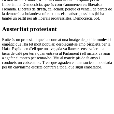
Llibertat i la Democràcia, que és com s'anomenen els liberals a
Holanda. Liberals de
dreta
, cal aclarir, perquè el ventall de partits de
la democràcia holandesa ofereix tots els matisos possibles (hi ha
també un partit per als liberals progressistes, Democràcia 66).
Austeritat protestant
Rutte és un protestant que ha conreat una imatge de polític
modest
i
empàtic que l'ha fet molt popular, desplaçant-se amb
bicicleta
per la
Haia. Expliquen d'ell que una vegada va llançar sense voler una
tassa de cafè per terra quan entrava al Parlament i ell mateix va anar
a agafar el motxo per rentar-ho. Viu al mateix pis de fa anys i
condueix un cotxe antic. Trets que agraden en una societat modelada
per un calvinisme estricte contrari a tot el que sigui embafador.