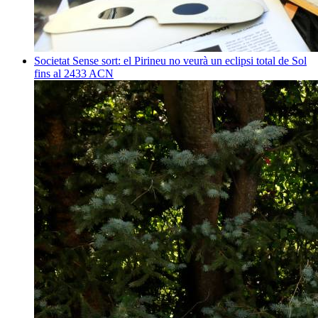
Societat
Sense sort: el Pirineu no veurà un eclipsi total de Sol
fins al 2433
ACN