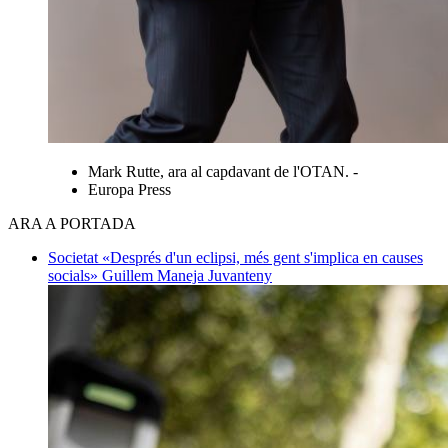
Mark Rutte, ara al capdavant de l'OTAN. -
Europa Press
ARA A PORTADA
Societat
«Després d'un eclipsi, més gent s'implica en causes
socials»
Guillem Maneja Juvanteny