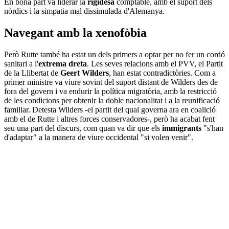
En bona part va liderar la
rigidesa
comptable, amb el suport dels
nòrdics i la simpatia mal dissimulada d'Alemanya.
Navegant amb la xenofòbia
Però Rutte també ha estat un dels primers a optar per no fer un cordó
sanitari a l'
extrema dreta
. Les seves relacions amb el PVV, el Partit
de la Llibertat de
Geert Wilders
, han estat contradictòries. Com a
primer ministre va viure sovint del suport distant de Wilders des de
fora del govern i va endurir la política migratòria, amb la restricció
de les condicions per obtenir la doble nacionalitat i a la reunificació
familiar. Detesta Wilders -el partit del qual governa ara en coalició
amb el de Rutte i altres forces conservadores-, però ha acabat fent
seu una part del discurs, com quan va dir que els
immigrants
"s'han
d'adaptar" a la manera de viure occidental "si volen venir".