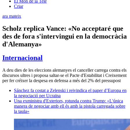
El Món de la Tele
Criar
ara mateix
Scholz replica Vance: «No acceptaré que
des de fora s'intervingui en la democràcia
d'Alemanya»
Internacional
A deu dies de les eleccions alemanyes el canceller carrega contra els
discursos ultres i proposa saltar-se el Pacte d'Estabilitat i Creixement
per fer créixer la despesa en defensa a més del 2% del pressupost
Sánchez fa costat a Zelenski i reivindica el paper d’Europa en
la negociació per Ucraïna
Una exministra d'Exteriors, rotunda contra Trump: «L'única
manera de negociar amb ell és amb la pistola carregada sobre
la taula»