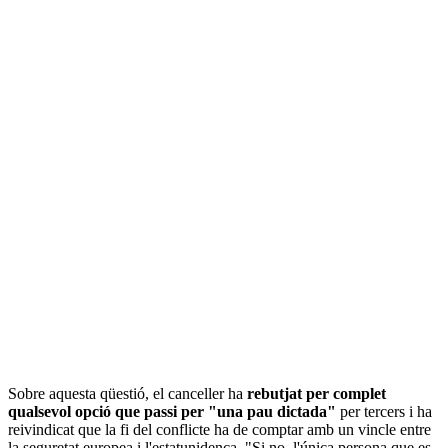
Sobre aquesta qüestió, el canceller ha
rebutjat per complet
qualsevol opció que passi per "una pau dictada"
per tercers i ha
reivindicat que la fi del conflicte ha de comptar amb un vincle entre
la seguretat europea i l'estatunidenca. "Si no, l'única persona que es