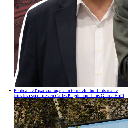
Política
De l'aparició fugaç al retorn definitiu: Junts manté
totes les esperances en Carles Puigdemont
Lluís Girona Boffi