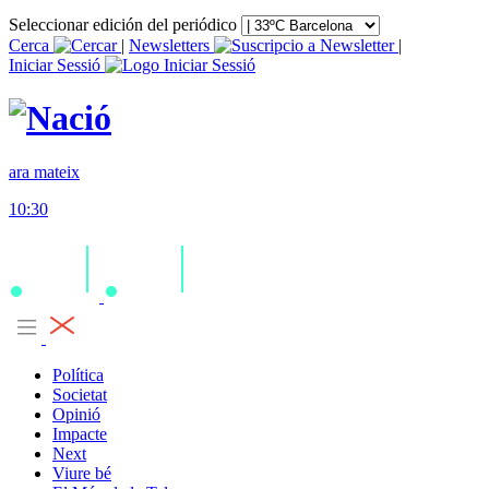
Seleccionar edición del periódico
Cerca
|
Newsletters
|
Iniciar Sessió
ara mateix
10:30
Política
Societat
Opinió
Impacte
Next
Viure bé