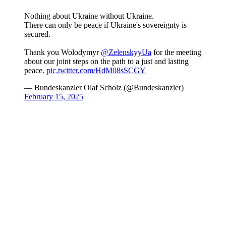
Nothing about Ukraine without Ukraine.
There can only be peace if Ukraine's sovereignty is
secured.
Thank you Wolodymyr
@ZelenskyyUa
for the meeting
about our joint steps on the path to a just and lasting
peace.
pic.twitter.com/HdM08sSCGY
— Bundeskanzler Olaf Scholz (@Bundeskanzler)
February 15, 2025