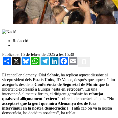
Redacció
Publicat el 15 de febrer de 2025 a les 15:30
Share
X
Bluesky
WhatsApp
Telegram
LinkedIn
Facebook
Email
El canceller alemany,
Olaf Scholz,
ha replicat aquest dissabte al
vicepresident dels
Estats Units
, JD Vance, després que aquest últim
assegurés des de la
Conferència de Seguretat de Múnic
que la
llibertat d'expressió a Europa
"està en retrocés"
. En una
intervenció al mateix fòrum, el dirigent germànic ha
rebutjat
qualsevol alliçonament "extern"
sobre la democràcia al país. "
No
acceptaré que la gent que mira Alemanya des de fora
intervingui en la nostra democràcia
; [...] allà cap on va la nostra
democràcia, ho decidim nosaltres", ha reblat.