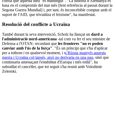
confia que aquesta idea "es mantingui". "La història d'Alemanya es
basa en el compromís del mai més [fent referència al passat durant la
Segona Guerra Mundial] i, per tant, és inconcebible comptar amb el
suport de l'AfD, que trivialitza el feixisme", ha manifestat.
Resolució del conflicte a Ucraïna
També durant la seva intervenció, Scholz ha llançat un
dard a
l'administració nord-americana
-tal com va fer el seu ministre de
Defensa a l'OTAN- recordant que
les fronteres "no es poden
canviar amb l'ús de la força"
. "És un principi que s'ha d'aplicar
per a tothom i en qualsevol moment, i s
i Rússia guanyés aquesta
guerra i Ucraïna col·lapsés, això no derivaria en una pau
, sinó que
continuaria amenaçant l'estabilitat d'Europa i més enllà", ha
subratllat el canceller, que tot seguit s'ha reunit amb Volodimir
Zelenski.