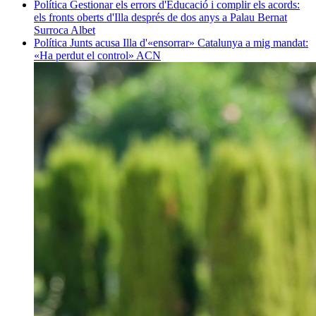
Política
Gestionar els errors d'Educació i complir els acords:
els fronts oberts d'Illa després de dos anys a Palau
Bernat
Surroca Albet
Política
Junts acusa Illa d'«ensorrar» Catalunya a mig mandat:
«Ha perdut el control»
ACN