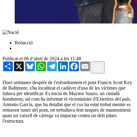
Redacció
Publicat el 06 d’abril de 2024 a les 11:48
Share
X
Bluesky
WhatsApp
Telegram
LinkedIn
Facebook
Email
Dues setmanes després de l'esfondrament el pont Francis Scott Key
de Baltimore, s'ha localitzat el cadàver d'una de les víctimes que
faltava per identificar. Es tracta de Maynor Suazo, un ciutadà
hondureny, tal com ha informat el viceministre d'Exteriors del país,
Antonio García, que ha detallat que el cos ha estat trobat mentre es
retiraven runes del pont, on treballava fent tasques de manteniment
quan un vaixell de càrrega va impactar contra un dels pilars
l'estructura.