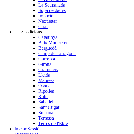
La Setmanada
Sopa de dades
Impacte
Nextletter
Criar
edicions
Catalunya
Baix Montseny
Berguedà
Camp de Tarragona
Garrotxa
Girona
Granollers
Lleida
Manresa
Osona
Ripollès
Rubí
Sabadell
Sant Cugat
Solsona
Terrassa
Terres de l'Ebre
Iniciar Sessió