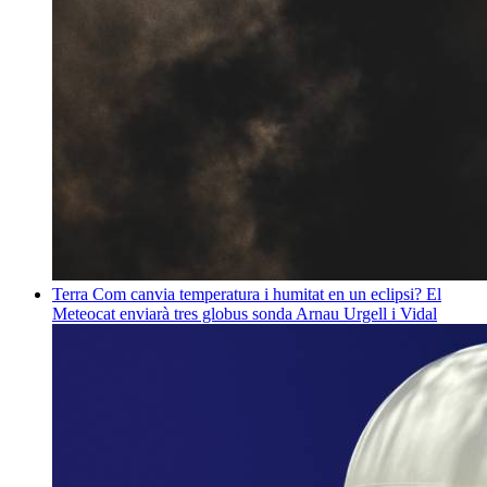
Terra
Com canvia temperatura i humitat en un eclipsi? El
Meteocat enviarà tres globus sonda
Arnau Urgell i Vidal