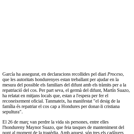
García ha assegurat, en declaracions recollides pel diari
Proceso
,
que les autoritats hondurenyes estan treballant per ajudar en la
mesura del possible els familiars del difunt amb els tràmits per a la
repatriació del cos. Per part seva, el germà del difunt, Martín Suazo,
ha relatat en mitjans locals que, estan a l'espera per fer el
reconeixement oficial. Tanmateix, ha manifestat "el desig de la
família és repatriar el cos cap a Hondures per donar-li cristiana
sepultura".
El 26 de març van perdre la vida sis persones, entre elles
l'hondureny Maynor Suazo, que feia tasques de manteniment del
pont al moment de la tragèdia. Amb aquest, són tres els cadàvers