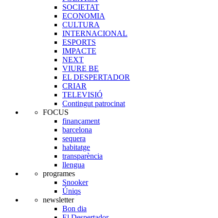
SOCIETAT
ECONOMIA
CULTURA
INTERNACIONAL
ESPORTS
IMPACTE
NEXT
VIURE BE
EL DESPERTADOR
CRIAR
TELEVISIÓ
Contingut patrocinat
FOCUS
finançament
barcelona
sequera
habitatge
transparència
llengua
programes
Snooker
Úniqs
newsletter
Bon dia
El Despertador