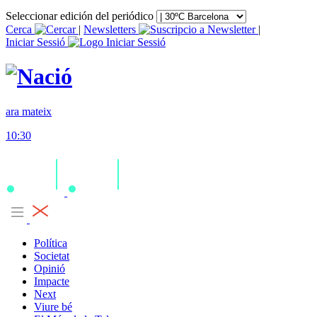
Seleccionar edición del periódico
Cerca
|
Newsletters
|
Iniciar Sessió
ara mateix
10:30
Política
Societat
Opinió
Impacte
Next
Viure bé