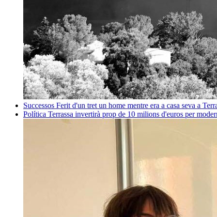
Successos
Ferit d'un tret un home mentre era a casa seva a Ter
Política
Terrassa invertirà prop de 10 milions d'euros per mode