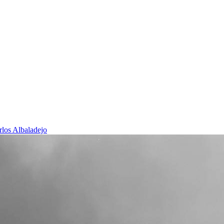
rlos Albaladejo