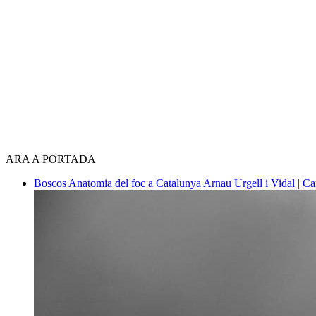
ARA A PORTADA
Boscos
Anatomia del foc a Catalunya
Arnau Urgell i Vidal | Ca