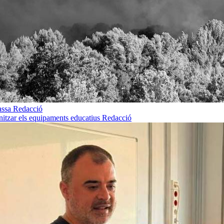
rassa
Redacció
rnitzar els equipaments educatius
Redacció