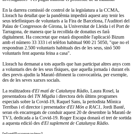
En la darrera comissió de control de la legislatura a la CCMA,
Llorach ha detallat que la pandèmia impedirà aquest any tenir les
seus telefòniques de voluntaris a la Fira de Barcelona, l'Auditori del
Palau de Congressos de Girona, la Universitat de Lleida i el Port de
Tarragona, de manera que la recollida de donatius es farà
digitalment. Ha concretat que estarà disponible l'aplicació Bizum
amb el número 33 333 i el telèfon habitual 900 21 5050, "que no el
respondran 2.500 voluntaris habituals des de les seus, sinó 500
voluntaris fent aquesta feina a casa".
Llorach ha demanat a tots aquells que han participat altres anys com
a voluntaris des de les seus físiques, que aquella jornada i durant els
dies previs ajudin la Marató difonent la convocatòria, per exemple,
des de les seves xarxes socials.
La realitzadora d'
El matí de Catalunya Ràdio
, Laura Rosel, la
presentadora del
TN Migdia
i directora dels últims programes
especials sobre la Covid-19, Raquel Sans, la periodista Mònica
Terribas i el director i presentador d'
El Món a RAC1
, Jordi Basté,
seran els encarregats de conduir aquest 20 de desembre la Marató de
TV3, dedicada a la Covid-19. Roger Escapa donarà el tret de sortida
a aquesta edició des d'
El suplement de Catalunya Ràdio
.
[plantillacoronavirus]