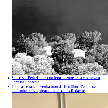
Successos
Ferit d'un tret un home mentre era a casa seva a
Terrassa
Redacció
Política
Terrassa invertirà prop de 10 milions d'euros per
modernitzar els equipaments educatius
Redacció