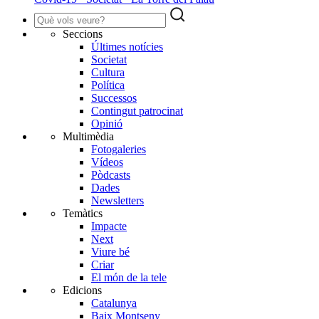
Seccions
Últimes notícies
Societat
Cultura
Política
Successos
Contingut patrocinat
Opinió
Multimèdia
Fotogaleries
Vídeos
Pòdcasts
Dades
Newsletters
Temàtics
Impacte
Next
Viure bé
Criar
El món de la tele
Edicions
Catalunya
Baix Montseny