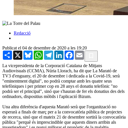
Redacció
Publicat el 04 de desembre de 2020 a les 19:20
Share
X
Bluesky
WhatsApp
Telegram
LinkedIn
Facebook
Email
La vicepresidenta de la Corporació Catalana de Mitjans
Audiovisuals (CCMA), Núria Llorach, ha dit que La Marató de
TV3 d'enguany, el 20 de desembre i dedicada a la Covid-19, serà
"eminentment digital", no podrà comptar amb les quatre seus
telefòniques i per primer cop en 28 anys el donatiu telefònic "no
podrà ser el principal", sinó que s'hauran de fer els donatius des dels
ordinadors, dispositius mòbils i l'aplicació Bizum.
Una altra diferència d'aquesta Marató serà que l'organització no
esperarà a finals de març per a la convocatòria pública de projectes
de recerca, sinó que el mateix 21 de desembre sortirà la convocatòria
pública "perquè és imprescindible que aquests diners arribin als
investigadors" i es pugui millorar el pronòstic de la malaltia.