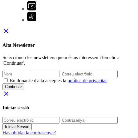
close
Alta Newsletter
Seleccioneu les newsletters que més us interessen i feu clic a
'Continuar'.
En donar-te d'alta acceptes la
política de privacitat
.
Continuar
close
Iniciar sessió
Iniciar Sessió
Has oblidat la contrasenya?