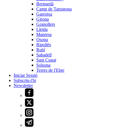
Berguedà
Camp de Tarragona
Garrotxa
Girona
Granollers
Lleida
Manresa
Osona
Ripollès
Rubí
Sabadell
Sant Cugat
Solsona
Terres de l'Ebre
Iniciar Sessió
Subscriu-t'hi
Newsletter