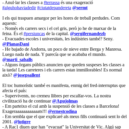
- Anul·lar les classes a
#terrassa
és una exageració
#alguhohaviadedir
#ciutatdepandereta
@sermt
I els qui traspuen amargor per les hores de treball perdudes. Com
aquests:
- Només els carrers secs i el cel gris, però jo he de marxar de la
feina. És el
#persiuncas
de la capital.
@sergifernandezb
- Evacuades escoles i universitats, les indústries també? Seny.
@PlanasDani
- He bajado de Andorra, un poco de nieve entre Berga y Manresa.
Luego nada de nada. Y parecía que se acababa el mundo.
@marti_saballs
- Alguns òrgans públics anuncien que queden suspeses les classes a
la tarda! Les carreteres i els carrers estan immillorables! Es normal
això?
@josepsallent
El toc humorístic també es manifesta, enmig del fred-interruptus que
afecta el país:
- Supervivents, no cremeu llibres per escalfar-vos. La nostra
civilització ha de continuar
@Apujolmas
- Em parteixo el cul amb la suspensió de les classes a Barcelona!
Exageraaaaaaaaaaaats!!!
@ernestcodina
- Em sembla que el que explicaré als meus fills continuarà sent lo del
2001.
@lotigre
- A Rac1 diuen que han "evacuat" la Universitat de Vic. Algú sap