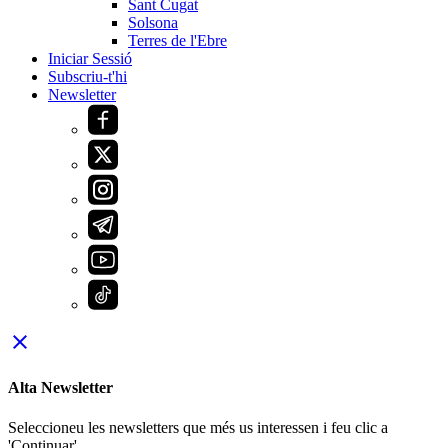
Sant Cugat
Solsona
Terres de l'Ebre
Iniciar Sessió
Subscriu-t'hi
Newsletter
close
Alta Newsletter
Seleccioneu les newsletters que més us interessen i feu clic a
'Continuar'.