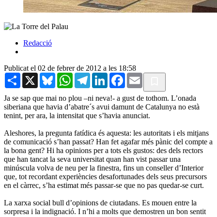
Redacció
Publicat el 02 de febrer de 2012 a les 18:58
Share
X
Bluesky
WhatsApp
Telegram
LinkedIn
Facebook
Email
Ja se sap que mai no plou –ni neva!- a gust de tothom. L’onada
siberiana que havia d’abatre´s avui damunt de Catalunya no està
tenint, per ara, la intensitat que s’havia anunciat.
Aleshores, la pregunta fatídica és aquesta: les autoritats i els mitjans
de comunicació s’han passat? Han fet agafar més pànic del compte a
la bona gent? Hi ha opinions per a tots els gustos: des dels rectors
que han tancat la seva universitat quan han vist passar una
minúscula volva de neu per la finestra, fins un conseller d’Interior
que, tot recordant experiències desafortunades dels seus precursors
en el càrrec, s’ha estimat més passar-se que no pas quedar-se curt.
La xarxa social bull d’opinions de ciutadans. Es mouen entre la
sorpresa i la indignació. I n’hi a molts que demostren un bon sentit