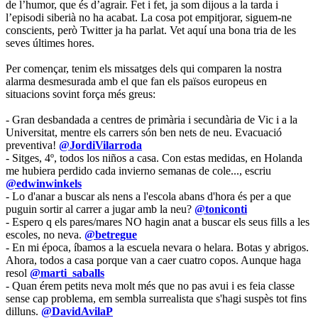
de l’humor, que és d’agrair. Fet i fet, ja som dijous a la tarda i
l’episodi siberià no ha acabat. La cosa pot empitjorar, siguem-ne
conscients, però Twitter ja ha parlat. Vet aquí una bona tria de les
seves últimes hores.
Per començar, tenim els missatges dels qui comparen la nostra
alarma desmesurada amb el que fan els països europeus en
situacions sovint força més greus:
- Gran desbandada a centres de primària i secundària de Vic i a la
Universitat, mentre els carrers són ben nets de neu. Evacuació
preventiva!
@JordiVilarroda
- Sitges, 4º, todos los niños a casa. Con estas medidas, en Holanda
me hubiera perdido cada invierno semanas de cole..., escriu
@edwinwinkels
- Lo d'anar a buscar als nens a l'escola abans d'hora és per a que
puguin sortir al carrer a jugar amb la neu?
@toniconti
- Espero q els pares/mares NO hagin anat a buscar els seus fills a les
escoles, no neva.
@betregue
- En mi época, íbamos a la escuela nevara o helara. Botas y abrigos.
Ahora, todos a casa porque van a caer cuatro copos. Aunque haga
resol
@marti_saballs
- Quan érem petits neva molt més que no pas avui i es feia classe
sense cap problema, em sembla surrealista que s'hagi suspès tot fins
dilluns.
@DavidAvilaP