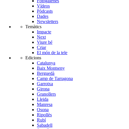
Fotogaleries
Vídeos
Pòdcasts
Dades
Newsletters
Temàtics
Impacte
Next
Viure bé
Criar
El món de la tele
Edicions
Catalunya
Baix Montseny
Berguedà
Camp de Tarragona
Garrotxa
Girona
Granollers
Lleida
Manresa
Osona
Ripollès
Rubí
Sabadell