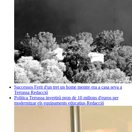
Successos
Ferit d'un tret un home mentre era a casa seva a
Terrassa
Redacció
Política
Terrassa invertirà prop de 10 milions d'euros per
modernitzar els equipaments educatius
Redacció