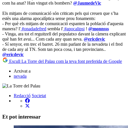
com ha anat? Han vingut els bombers?
@JaumedeVic
Els mitjans de comunicació són criticats pels qui creuen que s’ha
estès una alarma apocalíptica sense prou fonaments:
- Per què els mitjans de comunicació espanten la població d'aquesta
manera? l'
#onadadefred
sembla l'
#apocalipsi
!
@monnsss
- Vinga, ara tot el reguitzell del populatxo davant la càmera explicant
què han fet avui... Com cada any quan neva.
@ericdevic
- Sí senyor, em trec el barret. 26 min parlant de la nevadeta i el fred
de cada any al TN. Som tan poca cosa, i tan provincians..
@ericdevic
Escull La Torre del Palau com la teva font preferida de Google
Arxivat a
nevada
Redacció
Societat
Et pot interessar