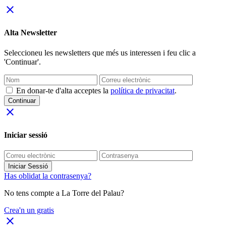
close
Alta Newsletter
Seleccioneu les newsletters que més us interessen i feu clic a
'Continuar'.
En donar-te d'alta acceptes la
política de privacitat
.
Continuar
close
Iniciar sessió
Iniciar Sessió
Has oblidat la contrasenya?
No tens compte a La Torre del Palau?
Crea'n un gratis
close