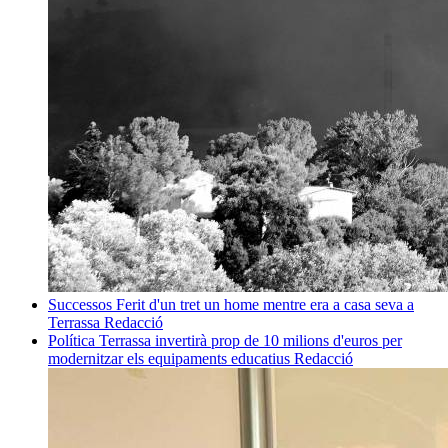
Successos
Ferit d'un tret un home mentre era a casa seva a
Terrassa
Redacció
Política
Terrassa invertirà prop de 10 milions d'euros per
modernitzar els equipaments educatius
Redacció