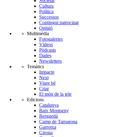
Societat
Cultura
Política
Successos
Contingut patrocinat
Opinió
Multimèdia
Fotogaleries
Vídeos
Pòdcasts
Dades
Newsletters
Temàtics
Impacte
Next
Viure bé
Criar
El món de la tele
Edicions
Catalunya
Baix Montseny
Berguedà
Camp de Tarragona
Garrotxa
Girona