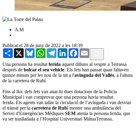
A.M
Publicat el 28 de juny de 2022 a les 18:39
Share
X
Bluesky
WhatsApp
Telegram
LinkedIn
Facebook
Email
Una persona ha resultat
ferida
aquest dilluns al vespre a Terrassa
després de
bolcar el seu vehicle
. Els fets han passat quan faltaven
quinze minuts per les nou de la nit a l'
avinguda del Vallès
, a l'altura
de la carretera de Rubí.
Fins al lloc dels fets van anar-hi dues dotacions de la Policia
Municipal i van comprovar que una persona havia resultat
ferida. Els agents van tallar la circulació de l’avinguda i van desviar
el trànsit per la
carretera de Rub
í mentre una ambulància del
Servei d'Emergències Mèdiques
SEM
atenia la persona ferida, que
va ser traslladada a l’Hospital Universitari MútuaTerrassa.