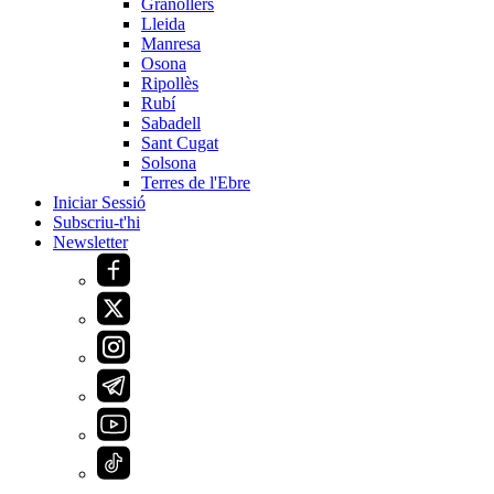
Granollers
Lleida
Manresa
Osona
Ripollès
Rubí
Sabadell
Sant Cugat
Solsona
Terres de l'Ebre
Iniciar Sessió
Subscriu-t'hi
Newsletter