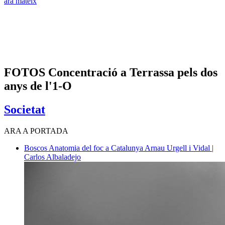
ara mateix
FOTOS Concentració a Terrassa pels dos
anys de l'1-O
Societat
ARA A PORTADA
Boscos
Anatomia del foc a Catalunya
Arnau Urgell i Vidal |
Carlos Albaladejo