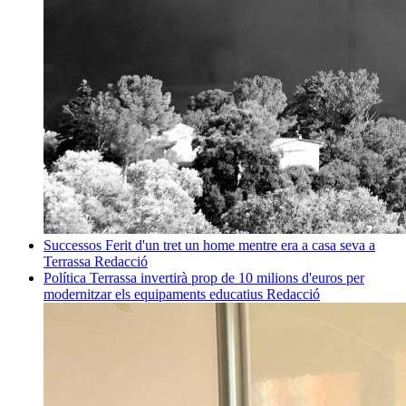
Successos
Ferit d'un tret un home mentre era a casa seva a
Terrassa
Redacció
Política
Terrassa invertirà prop de 10 milions d'euros per
modernitzar els equipaments educatius
Redacció