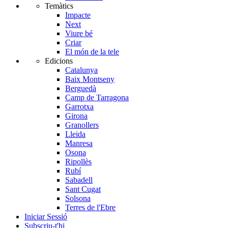
Temàtics
Impacte
Next
Viure bé
Criar
El món de la tele
Edicions
Catalunya
Baix Montseny
Berguedà
Camp de Tarragona
Garrotxa
Girona
Granollers
Lleida
Manresa
Osona
Ripollès
Rubí
Sabadell
Sant Cugat
Solsona
Terres de l'Ebre
Iniciar Sessió
Subscriu-t'hi