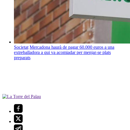
Societat
Mercadona haurà de pagar 60.000 euros a una
extreballadora a qui va acomiadar per menjar-se plats
preparats