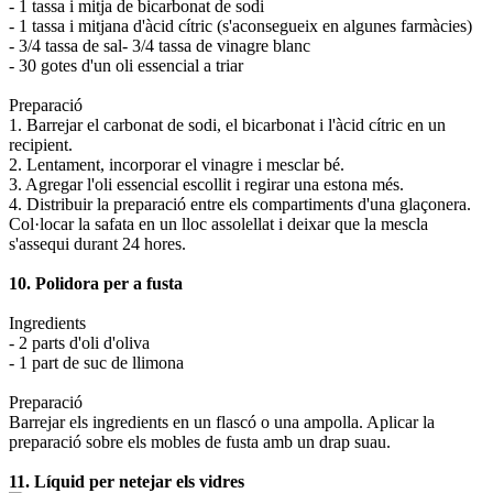
- 1 tassa i mitja de bicarbonat de sodi
- 1 tassa i mitjana d'àcid cítric (s'aconsegueix en algunes farmàcies)
- 3/4 tassa de sal- 3/4 tassa de vinagre blanc
- 30 gotes d'un oli essencial a triar
Preparació
1. Barrejar el carbonat de sodi, el bicarbonat i l'àcid cítric en un
recipient.
2. Lentament, incorporar el vinagre i mesclar bé.
3. Agregar l'oli essencial escollit i regirar una estona més.
4. Distribuir la preparació entre els compartiments d'una glaçonera.
Col·locar la safata en un lloc assolellat i deixar que la mescla
s'assequi durant 24 hores.
10. Polidora per a fusta
Ingredients
- 2 parts d'oli d'oliva
- 1 part de suc de llimona
Preparació
Barrejar els ingredients en un flascó o una ampolla. Aplicar la
preparació sobre els mobles de fusta amb un drap suau.
11. Líquid per netejar els vidres