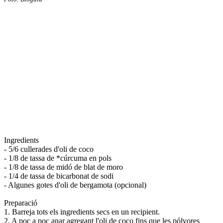
Ingredients
- 5/6 cullerades d'oli de coco
- 1/8 de tassa de *cúrcuma en pols
- 1/8 de tassa de midó de blat de moro
- 1/4 de tassa de bicarbonat de sodi
- Algunes gotes d'oli de bergamota (opcional)
Preparació
1. Barreja tots els ingredients secs en un recipient.
2. A poc a poc anar agregant l'oli de coco fins que les pólvores