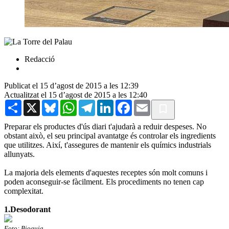
Redacció
Publicat el 15 d’agost de 2015 a les 12:39
Actualitzat el 15 d’agost de 2015 a les 12:40
Share
X
Bluesky
WhatsApp
Telegram
LinkedIn
Facebook
Email
Preparar els productes d'ús diari t'ajudarà a reduir despeses. No
obstant això, el seu principal avantatge és controlar els ingredients
que utilitzes. Així, t'assegures de mantenir els químics industrials
allunyats.
La majoria dels elements d'aquestes receptes són molt comuns i
poden aconseguir-se fàcilment. Els procediments no tenen cap
complexitat.
1.Desodorant
Foto: Bioguia