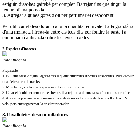
estiguin dissoltes gairebé per complet. Barrejar fins que tingui la
textura d'una pomada.
3. Agregar algunes gotes d'oli per perfumar el desodorant.
Per utilitzar el desodorant cal una quantitat equivalent a la grandària
d'una mongeta i frega-la entre els teus dits per fondre la pasta i a
continuació aplicar-la sobre les teves aixelles.
2. Repelent d'insectes
Foto: Bioguia
Preparació
1. Bull una tassa d'aigua i agrega tres o quatre cullerades d'herbes dessecades. Pots escollir
una d'elles o combinar-les.
2. Mesclar bé, i cobrir la preparació i deixar que es refredi.
3. Colar el líquid per remoure les herbes i barreja-ho amb una tassa d'alcohol isopropílic.
4. Abocar la preparació en una ampolla amb atomitzador i guarda-la en un lloc fresc. Si
vols, pots emmagatzemar-la en el refrigerador.
3.Tovalloletes desmaquilladores
Foto: Bioguia