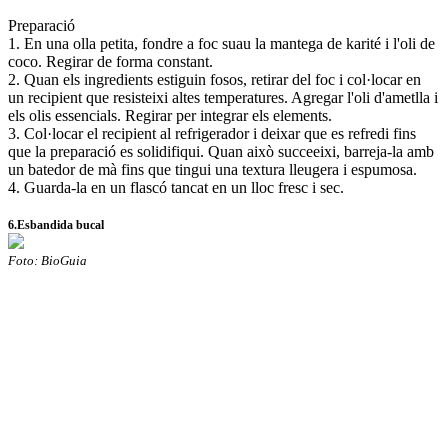
Preparació
1. En una olla petita, fondre a foc suau la mantega de karité i l'oli de
coco. Regirar de forma constant.
2. Quan els ingredients estiguin fosos, retirar del foc i col·locar en
un recipient que resisteixi altes temperatures. Agregar l'oli d'ametlla i
els olis essencials. Regirar per integrar els elements.
3. Col·locar el recipient al refrigerador i deixar que es refredi fins
que la preparació es solidifiqui. Quan això succeeixi, barreja-la amb
un batedor de mà fins que tingui una textura lleugera i espumosa.
4. Guarda-la en un flascó tancat en un lloc fresc i sec.
6.Esbandida bucal
Foto: BioGuia