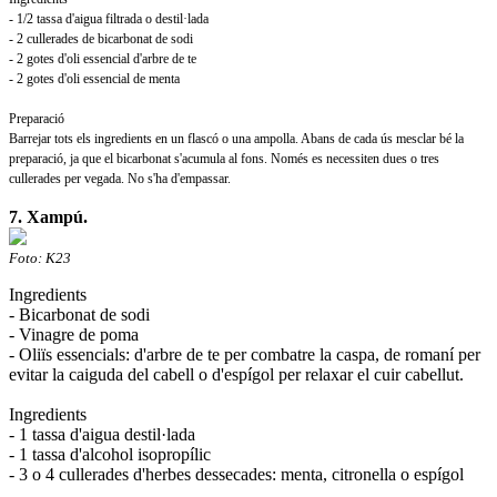
- 1/2 tassa d'aigua filtrada o destil·lada
- 2 cullerades de bicarbonat de sodi
- 2 gotes d'oli essencial d'arbre de te
- 2 gotes d'oli essencial de menta
Preparació
Barrejar tots els ingredients en un flascó o una ampolla. Abans de cada ús mesclar bé la
preparació, ja que el bicarbonat s'acumula al fons. Només es necessiten dues o tres
cullerades per vegada. No s'ha d'empassar.
7. Xampú.
Foto: K23
Ingredients
- Bicarbonat de sodi
- Vinagre de poma
- Oliïs essencials: d'arbre de te per combatre la caspa, de romaní per
evitar la caiguda del cabell o d'espígol per relaxar el cuir cabellut.
Ingredients
- 1 tassa d'aigua destil·lada
- 1 tassa d'alcohol isopropílic
- 3 o 4 cullerades d'herbes dessecades: menta, citronella o espígol