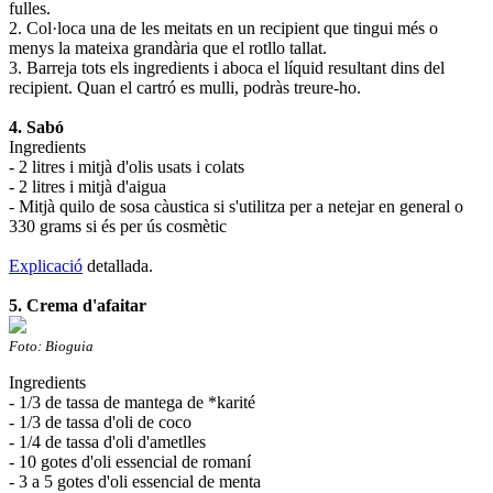
fulles.
2. Col·loca una de les meitats en un recipient que tingui més o
menys la mateixa grandària que el rotllo tallat.
3. Barreja tots els ingredients i aboca el líquid resultant dins del
recipient. Quan el cartró es mulli, podràs treure-ho.
4. Sabó
Ingredients
- 2 litres i mitjà d'olis usats i colats
- 2 litres i mitjà d'aigua
- Mitjà quilo de sosa càustica si s'utilitza per a netejar en general o
330 grams si és per ús cosmètic
Explicació
detallada.
5. Crema d'afaitar
Foto: Bioguia
Ingredients
- 1/3 de tassa de mantega de *karité
- 1/3 de tassa d'oli de coco
- 1/4 de tassa d'oli d'ametlles
- 10 gotes d'oli essencial de romaní
- 3 a 5 gotes d'oli essencial de menta