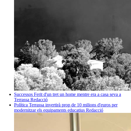
Successos
Ferit d'un tret un home mentre era a casa seva a
Terrassa
Redacció
Política
Terrassa invertirà prop de 10 milions d'euros per
modernitzar els equipaments educatius
Redacció