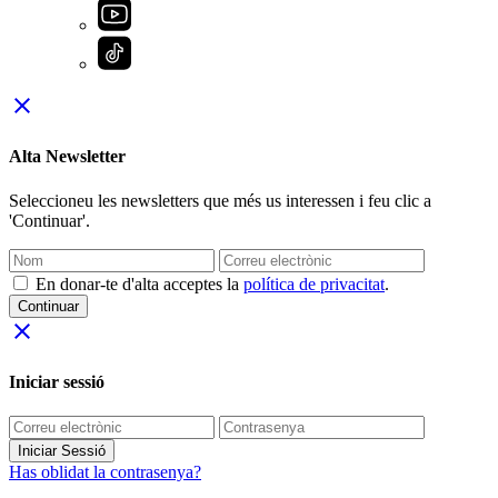
close
Alta Newsletter
Seleccioneu les newsletters que més us interessen i feu clic a
'Continuar'.
En donar-te d'alta acceptes la
política de privacitat
.
Continuar
close
Iniciar sessió
Iniciar Sessió
Has oblidat la contrasenya?