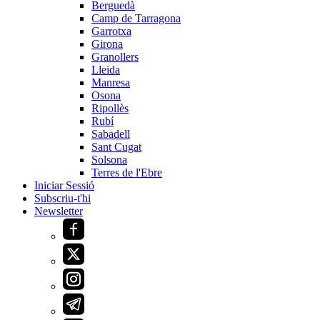
Berguedà
Camp de Tarragona
Garrotxa
Girona
Granollers
Lleida
Manresa
Osona
Ripollès
Rubí
Sabadell
Sant Cugat
Solsona
Terres de l'Ebre
Iniciar Sessió
Subscriu-t'hi
Newsletter