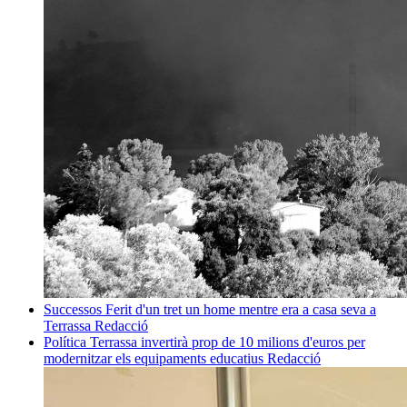
Successos
Ferit d'un tret un home mentre era a casa seva a
Terrassa
Redacció
Política
Terrassa invertirà prop de 10 milions d'euros per
modernitzar els equipaments educatius
Redacció