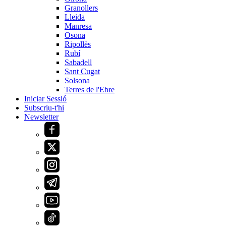
Granollers
Lleida
Manresa
Osona
Ripollès
Rubí
Sabadell
Sant Cugat
Solsona
Terres de l'Ebre
Iniciar Sessió
Subscriu-t'hi
Newsletter