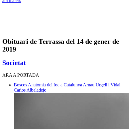
ara mateix
Obituari de Terrassa del 14 de gener de
2019
Societat
ARA A PORTADA
Boscos
Anatomia del foc a Catalunya
Arnau Urgell i Vidal |
Carlos Albaladejo