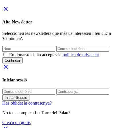
close
Alta Newsletter
Seleccioneu les newsletters que més us interessen i feu clic a
'Continuar'.
En donar-te d'alta acceptes la
política de privacitat
.
Continuar
close
Iniciar sessió
Iniciar Sessió
Has oblidat la contrasenya?
No tens compte a La Torre del Palau?
Crea'n un gratis