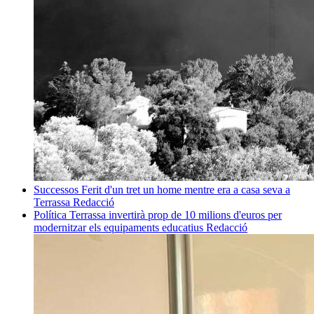
Successos
Ferit d'un tret un home mentre era a casa seva a
Terrassa
Redacció
Política
Terrassa invertirà prop de 10 milions d'euros per
modernitzar els equipaments educatius
Redacció