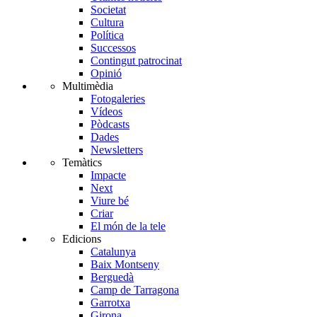
Societat
Cultura
Política
Successos
Contingut patrocinat
Opinió
Multimèdia
Fotogaleries
Vídeos
Pòdcasts
Dades
Newsletters
Temàtics
Impacte
Next
Viure bé
Criar
El món de la tele
Edicions
Catalunya
Baix Montseny
Berguedà
Camp de Tarragona
Garrotxa
Girona