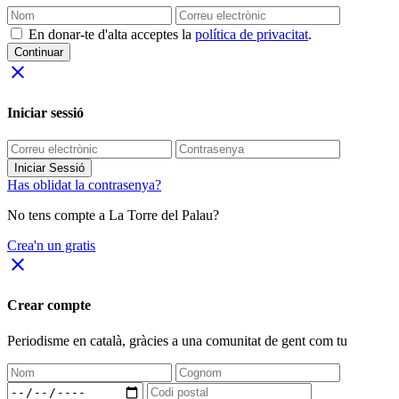
En donar-te d'alta acceptes la
política de privacitat
.
Continuar
close
Iniciar sessió
Iniciar Sessió
Has oblidat la contrasenya?
No tens compte a La Torre del Palau?
Crea'n un gratis
close
Crear compte
Periodisme
en català
, gràcies a una comunitat de gent com tu