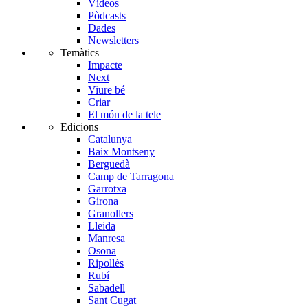
Vídeos
Pòdcasts
Dades
Newsletters
Temàtics
Impacte
Next
Viure bé
Criar
El món de la tele
Edicions
Catalunya
Baix Montseny
Berguedà
Camp de Tarragona
Garrotxa
Girona
Granollers
Lleida
Manresa
Osona
Ripollès
Rubí
Sabadell
Sant Cugat