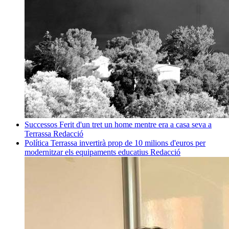
Successos
Ferit d'un tret un home mentre era a casa seva a
Terrassa
Redacció
Política
Terrassa invertirà prop de 10 milions d'euros per
modernitzar els equipaments educatius
Redacció