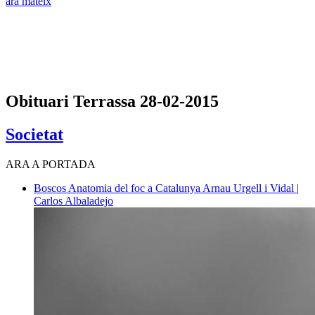
ara mateix
Obituari Terrassa 28-02-2015
Societat
ARA A PORTADA
Boscos
Anatomia del foc a Catalunya
Arnau Urgell i Vidal |
Carlos Albaladejo