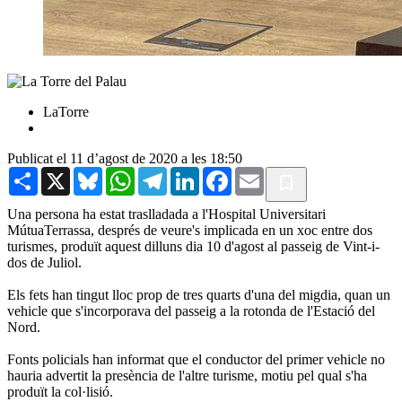
LaTorre
Publicat el 11 d’agost de 2020 a les 18:50
Share
X
Bluesky
WhatsApp
Telegram
LinkedIn
Facebook
Email
Una persona ha estat traslladada a l'Hospital Universitari
MútuaTerrassa, després de veure's implicada en un xoc entre dos
turismes, produït aquest dilluns dia 10 d'agost al passeig de Vint-i-
dos de Juliol.
Els fets han tingut lloc prop de tres quarts d'una del migdia, quan un
vehicle que s'incorporava del passeig a la rotonda de l'Estació del
Nord.
Fonts policials han informat que el conductor del primer vehicle no
hauria advertit la presència de l'altre turisme, motiu pel qual s'ha
produït la col·lisió.