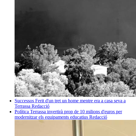
Successos
Ferit d'un tret un home mentre era a casa seva a
Terrassa
Redacció
Política
Terrassa invertirà prop de 10 milions d'euros per
modernitzar els equipaments educatius
Redacció