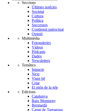
Seccions
Últimes notícies
Societat
Cultura
Política
Successos
Contingut patrocinat
Opinió
Multimèdia
Fotogaleries
Vídeos
Pòdcasts
Dades
Newsletters
Temàtics
Impacte
Next
Viure bé
Criar
El món de la tele
Edicions
Catalunya
Baix Montseny
Berguedà
Camp de Tarragona