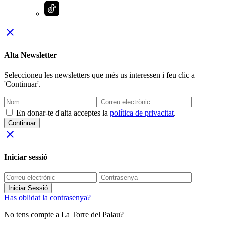
close
Alta Newsletter
Seleccioneu les newsletters que més us interessen i feu clic a
'Continuar'.
En donar-te d'alta acceptes la
política de privacitat
.
Continuar
close
Iniciar sessió
Iniciar Sessió
Has oblidat la contrasenya?
No tens compte a La Torre del Palau?