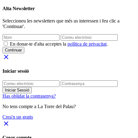
Alta Newsletter
Seleccioneu les newsletters que més us interessen i feu clic a
'Continuar'.
En donar-te d'alta acceptes la
política de privacitat
.
Continuar
close
Iniciar sessió
Iniciar Sessió
Has oblidat la contrasenya?
No tens compte a La Torre del Palau?
Crea'n un gratis
close
Crear compte