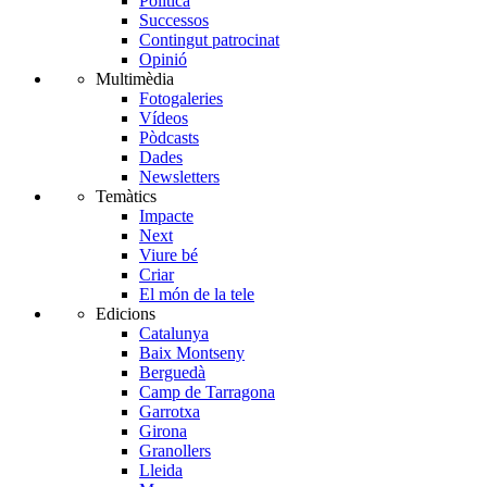
Política
Successos
Contingut patrocinat
Opinió
Multimèdia
Fotogaleries
Vídeos
Pòdcasts
Dades
Newsletters
Temàtics
Impacte
Next
Viure bé
Criar
El món de la tele
Edicions
Catalunya
Baix Montseny
Berguedà
Camp de Tarragona
Garrotxa
Girona
Granollers
Lleida