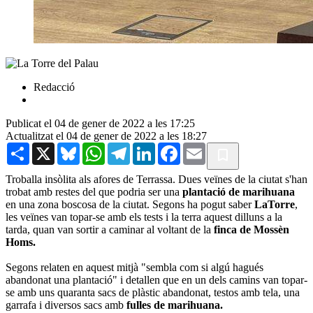
Redacció
Publicat el 04 de gener de 2022 a les 17:25
Actualitzat el 04 de gener de 2022 a les 18:27
Share
X
Bluesky
WhatsApp
Telegram
LinkedIn
Facebook
Email
Troballa insòlita als afores de Terrassa. Dues veïnes de la ciutat s'han
trobat amb restes del que podria ser una
plantació de marihuana
en una zona boscosa de la ciutat. Segons ha pogut saber
LaTorre
,
les veïnes van topar-se amb els tests i la terra aquest dilluns a la
tarda, quan van sortir a caminar al voltant de la
finca de Mossèn
Homs.
Segons relaten en aquest mitjà "sembla com si algú hagués
abandonat una plantació" i detallen que en un dels camins van topar-
se amb uns quaranta sacs de plàstic abandonat, testos amb tela, una
garrafa i diversos sacs amb
fulles de marihuana.