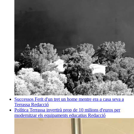
Successos
Ferit d'un tret un home mentre era a casa seva a
Terrassa
Redacció
Política
Terrassa invertirà prop de 10 milions d'euros per
modernitzar els equipaments educatius
Redacció