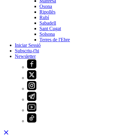
Manresa
Osona
Ripollès
Rubí
Sabadell
Sant Cugat
Solsona
Terres de l'Ebre
Iniciar Sessió
Subscriu-t'hi
Newsletter
close