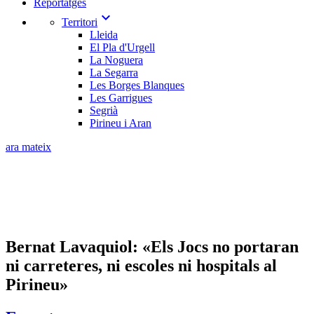
Reportatges
expand_more
Territori
Lleida
El Pla d'Urgell
La Noguera
La Segarra
Les Borges Blanques
Les Garrigues
Segrià
Pirineu i Aran
ara mateix
Bernat Lavaquiol: «Els Jocs no portaran
ni carreteres, ni escoles ni hospitals al
Pirineu»