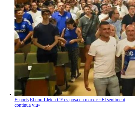
Esports
El nou Lleida CF es posa en marxa: «El sentiment
continua viu»