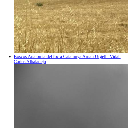
Boscos
Anatomia del foc a Catalunya
Arnau Urgell i Vidal |
Carlos Albaladejo