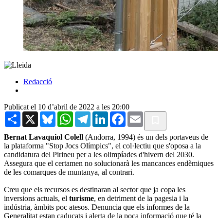
Redacció
Publicat el 10 d’abril de 2022 a les 20:00
Share
X
Bluesky
WhatsApp
Telegram
LinkedIn
Facebook
Email
Bernat Lavaquiol Colell
(Andorra, 1994) és un dels portaveus de
la plataforma "Stop Jocs Olímpics", el col·lectiu que s'oposa a la
candidatura del Pirineu per a les olimpíades d'hivern del 2030.
Assegura que el certamen no solucionarà les mancances endèmiques
de les comarques de muntanya, al contrari.
Creu que els recursos es destinaran al sector que ja copa les
inversions actuals, el
turisme
, en detriment de la pagesia i la
indústria, àmbits poc atesos. Denuncia que els informes de la
Generalitat estan caducats i alerta de la poca informació que té la