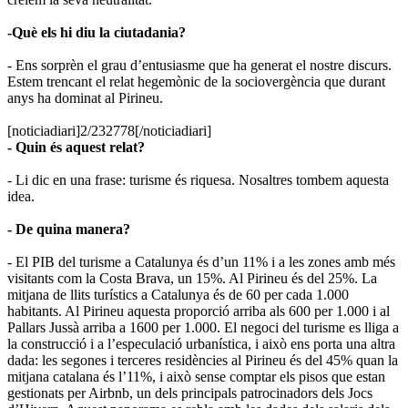
-Què els hi diu la ciutadania?
- Ens sorprèn el grau d’entusiasme que ha generat el nostre discurs.
Estem trencant el relat hegemònic de la sociovergència que durant
anys ha dominat al Pirineu.
[noticiadiari]2/232778[/noticiadiari]
- Quin és aquest relat?
- Li dic en una frase: turisme és riquesa. Nosaltres tombem aquesta
idea.
- De quina manera?
- El PIB del turisme a Catalunya és d’un 11% i a les zones amb més
visitants com la Costa Brava, un 15%. Al Pirineu és del 25%. La
mitjana de llits turístics a Catalunya és de 60 per cada 1.000
habitants. Al Pirineu aquesta proporció arriba als 600 per 1.000 i al
Pallars Jussà arriba a 1600 per 1.000. El negoci del turisme es lliga a
la construcció i a l’especulació urbanística, i això ens porta una altra
dada: les segones i terceres residències al Pirineu és del 45% quan la
mitjana catalana és l’11%, i això sense comptar els pisos que estan
gestionats per Airbnb, un dels principals patrocinadors dels Jocs