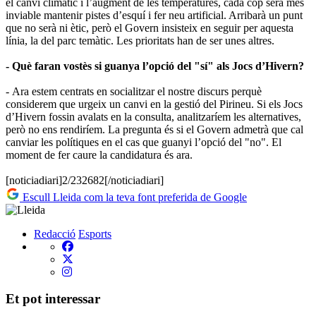
el canvi climàtic i l’augment de les temperatures, cada cop serà més
inviable mantenir pistes d’esquí i fer neu artificial. Arribarà un punt
que no serà ni ètic, però el Govern insisteix en seguir per aquesta
línia, la del parc temàtic. Les prioritats han de ser unes altres.
- Què faran vostès si guanya l’opció del "sí" als Jocs d’Hivern?
- Ara estem centrats en socialitzar el nostre discurs perquè
considerem que urgeix un canvi en la gestió del Pirineu. Si els Jocs
d’Hivern fossin avalats en la consulta, analitzaríem les alternatives,
però no ens rendiríem. La pregunta és si el Govern admetrà que cal
canviar les polítiques en el cas que guanyi l’opció del "no". El
moment de fer caure la candidatura és ara.
[noticiadiari]2/232682[/noticiadiari]
Escull Lleida com la teva font preferida de Google
Redacció
Esports
Et pot interessar