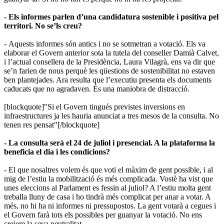
- Els informes parlen d’una candidatura sostenible i positiva pel
territori. No se’ls creu?
- Aquests informes són antics i no se sotmetran a votació. Els va
elaborar el Govern anterior sota la tutela del conseller Damià Calvet,
i l’actual consellera de la Presidència, Laura Vilagrà, ens va dir que
se’n farien de nous perquè les qüestions de sostenibilitat no estaven
ben plantejades. Ara resulta que l’executiu presenta els documents
caducats que no agradaven. És una maniobra de distracció.
[blockquote]"Si el Govern tingués previstes inversions en
infraestructures ja les hauria anunciat a tres mesos de la consulta. No
tenen res pensat"[/blockquote]
- La consulta serà el 24 de juliol i presencial. A la plataforma la
beneficia el dia i les condicions?
- El que nosaltres volem és que voti el màxim de gent possible, i al
mig de l’estiu la mobilització és més complicada. Vostè ha vist que
unes eleccions al Parlament es fessin al juliol? A l’estiu molta gent
treballa lluny de casa i ho tindrà més complicat per anar a votar. A
més, no hi ha ni informes ni pressupostos. La gent votarà a cegues i
el Govern farà tots els possibles per guanyar la votació. No ens
creiem la seva neutralitat.