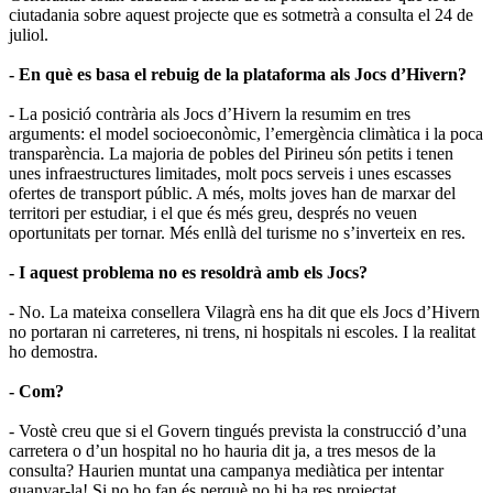
ciutadania sobre aquest projecte que es sotmetrà a consulta el 24 de
juliol.
- En què es basa el rebuig de la plataforma als Jocs d’Hivern?
- La posició contrària als Jocs d’Hivern la resumim en tres
arguments: el model socioeconòmic, l’emergència climàtica i la poca
transparència. La majoria de pobles del Pirineu són petits i tenen
unes infraestructures limitades, molt pocs serveis i unes escasses
ofertes de transport públic. A més, molts joves han de marxar del
territori per estudiar, i el que és més greu, després no veuen
oportunitats per tornar. Més enllà del turisme no s’inverteix en res.
- I aquest problema no es resoldrà amb els Jocs?
- No. La mateixa consellera Vilagrà ens ha dit que els Jocs d’Hivern
no portaran ni carreteres, ni trens, ni hospitals ni escoles. I la realitat
ho demostra.
- Com?
- Vostè creu que si el Govern tingués prevista la construcció d’una
carretera o d’un hospital no ho hauria dit ja, a tres mesos de la
consulta? Haurien muntat una campanya mediàtica per intentar
guanyar-la! Si no ho fan és perquè no hi ha res projectat.