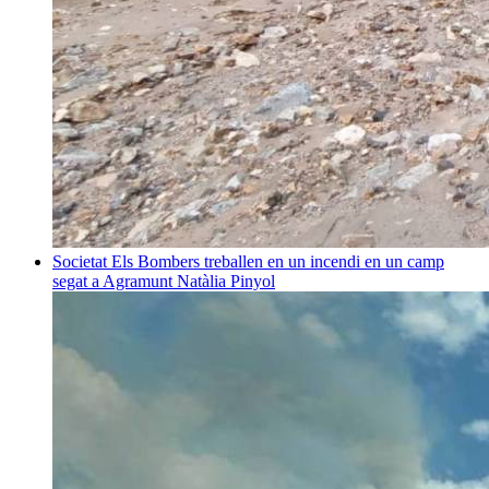
Societat
Els Bombers treballen en un incendi en un camp
segat a Agramunt
Natàlia Pinyol