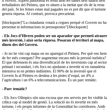
d’Hivern. Aquest panorama es rebla amb les dades dels salaris dels
treballadors del Pirineu, que es situen a la meitat que els de la resta
del país. Si les feines estan mal pagades no es pot dir que el turisme
genera riquesa. Al contrari, provoca precarietat.
[blockquote]"La ciutadania votarà a cegues perquè el Govern no ha
presentat ni informacions ni pressupostos"[/blockquote]
- Els Jocs d’Hivern poden ser un aparador que permeti atraure
més inversió, i això seria riquesa. Posaran el territori al mapa,
diuen des del Govern.
- Jo no he vist cap mapa on no aparegui el Pirineu. Per què ens hem
de fer més coneguts? Per augmentar encara més la pressió turística?
El que defensem és una diversificació de les inversions cap al sector
primari i secundari, i els Jocs no ajudaran a invertir ni en ramaderia
intensiva ni en petites indústries. El 90% de la inversió que el
Govern fa al Pirineu es destina a les pistes d’esquí, un 4% a
l’agricultura i un 6% a telecomunicacions. És un parc temàtic.
- Parc temàtic?
- Els Jocs Olímpics són una excusa que ens serveix per fer visible la
crítica cap al model de gestió. La solució no és invertir en més
turisme, i els propis informes de la Generalitat ho corroboren. Amb