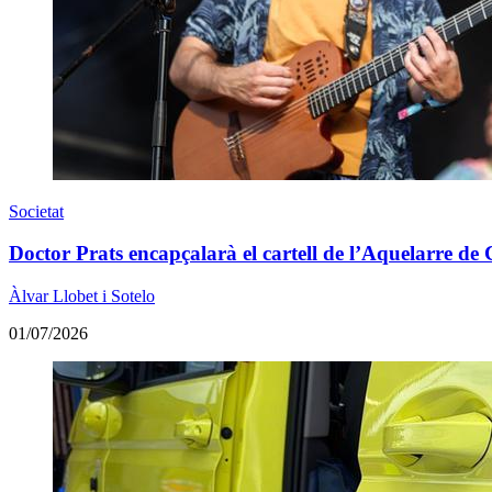
Societat
Doctor Prats encapçalarà el cartell de l’Aquelarre de
Àlvar Llobet i Sotelo
01/07/2026