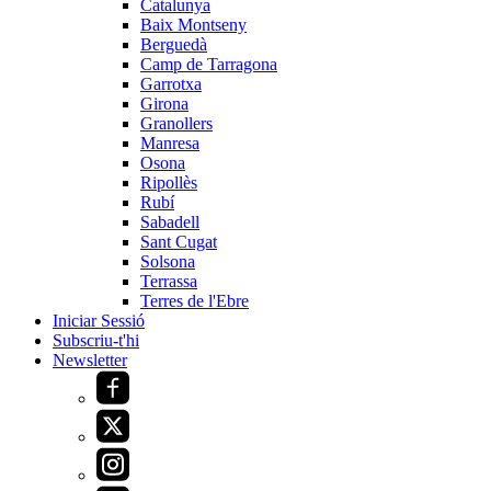
Catalunya
Baix Montseny
Berguedà
Camp de Tarragona
Garrotxa
Girona
Granollers
Manresa
Osona
Ripollès
Rubí
Sabadell
Sant Cugat
Solsona
Terrassa
Terres de l'Ebre
Iniciar Sessió
Subscriu-t'hi
Newsletter