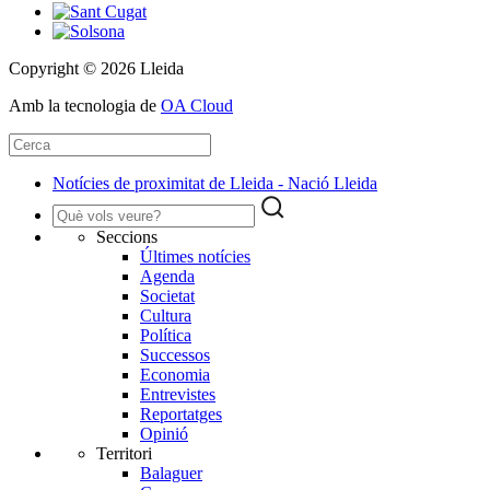
Copyright © 2026 Lleida
Amb la tecnologia de
OA Cloud
Notícies de proximitat de Lleida - Nació Lleida
Seccions
Últimes notícies
Agenda
Societat
Cultura
Política
Successos
Economia
Entrevistes
Reportatges
Opinió
Territori
Balaguer