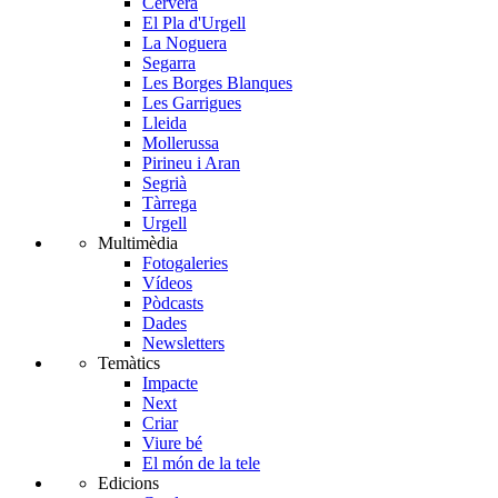
Cervera
El Pla d'Urgell
La Noguera
Segarra
Les Borges Blanques
Les Garrigues
Lleida
Mollerussa
Pirineu i Aran
Segrià
Tàrrega
Urgell
Multimèdia
Fotogaleries
Vídeos
Pòdcasts
Dades
Newsletters
Temàtics
Impacte
Next
Criar
Viure bé
El món de la tele
Edicions