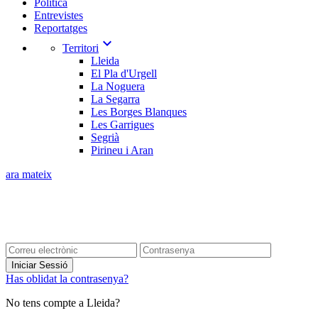
Política
Entrevistes
Reportatges
expand_more
Territori
Lleida
El Pla d'Urgell
La Noguera
La Segarra
Les Borges Blanques
Les Garrigues
Segrià
Pirineu i Aran
ara mateix
Iniciar Sessió
Has oblidat la contrasenya?
No tens compte a Lleida?