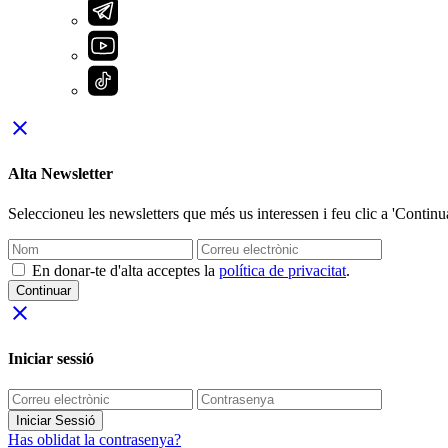
close
Alta Newsletter
Seleccioneu les newsletters que més us interessen i feu clic a 'Continua
En donar-te d'alta acceptes la
política de privacitat
.
Continuar
close
Iniciar sessió
Iniciar Sessió
Has oblidat la contrasenya?