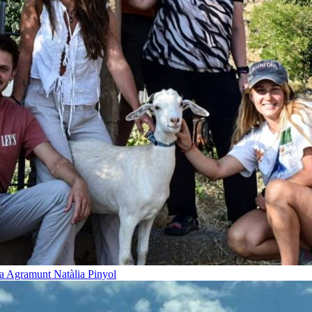
t a Agramunt
Natàlia Pinyol