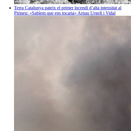
Terra
Catalunya pateix el primer incendi d’alta intensitat al
Pirineu: «Sabíem que ens tocaria»
Arnau Urgell i Vidal