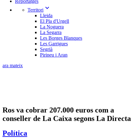
Reportatges
expand_more
Territori
Lleida
El Pla d'Urgell
La Noguera
La Segarra
Les Borges Blanques
Les Garrigues
Segrià
Pirineu i Aran
ara mateix
Ros va cobrar 207.000 euros com a
conseller de La Caixa segons La Directa
Política