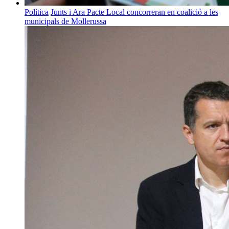
Política
Junts i Ara Pacte Local concorreran en coalició a les
municipals de Mollerussa