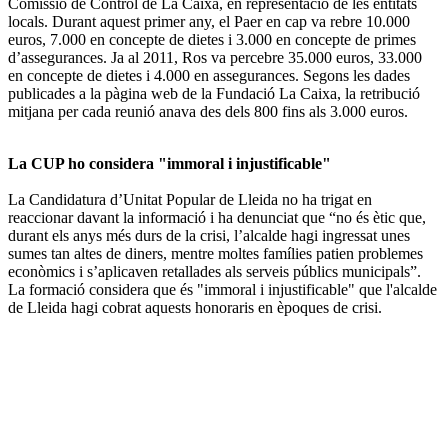
Comissió de Control de La Caixa, en representació de les entitats
locals. Durant aquest primer any, el Paer en cap va rebre 10.000
euros, 7.000 en concepte de dietes i 3.000 en concepte de primes
d’assegurances. Ja al 2011, Ros va percebre 35.000 euros, 33.000
en concepte de dietes i 4.000 en assegurances. Segons les dades
publicades a la pàgina web de la Fundació La Caixa, la retribució
mitjana per cada reunió anava des dels 800 fins als 3.000 euros.
La CUP ho considera "immoral i injustificable"
La Candidatura d’Unitat Popular de Lleida no ha trigat en
reaccionar davant la informació i ha denunciat que “no és ètic que,
durant els anys més durs de la crisi, l’alcalde hagi ingressat unes
sumes tan altes de diners, mentre moltes famílies patien problemes
econòmics i s’aplicaven retallades als serveis públics municipals”.
La formació considera que és "immoral i injustificable" que l'alcalde
de Lleida hagi cobrat aquests honoraris en èpoques de crisi.