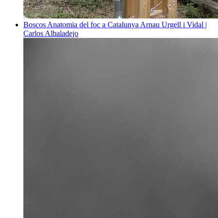
Boscos
Anatomia del foc a Catalunya
Arnau Urgell i Vidal |
Carlos Albaladejo