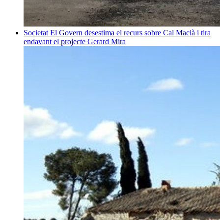
Societat
El Govern desestima el recurs sobre Cal Macià i tira
endavant el projecte
Gerard Mira