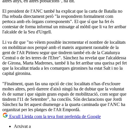
altres anys, en altres poblacions", ha dit.
El president de l'ANC també ha explicat que la carta de Batalla no
l'ha rebuda directament però "la respondrem formalment com
pertoca amb els òrgans corresponents". El que sí que ha fet és
contestar de forma informal un missatge al mòbil que li va fer arribar
l'alcalde de la Seu d'Urgell.
Li va dir que "no vèiem possible incrementar el nombre de localitats
on mobilitzar-nos perquè amb el mateix argument raonable de la
gent de l'Alt Pirineu segur que tindrem també els de la Catalunya
Central o de les terres de l'Ebre". Sànchez ha revelat que l'alcaldessa
de Girona, Marta Madrenes, també li ha fet arribar una queixa pel fet
que la localitat triada a les comarques gironines ha estat Salt i no la
capital gironina.
"Finalment, quan fas una opció de cinc localitats n'has d'excloure
moltes altres, però darrere d'això ningú ha de dubtar que la voluntat
és de sumar i que siguin grans espais de mobilització, com segur que
tindrem l'11 de Setembre", ha conclòs. Són declaracions que Jordi
Sánchez ha fet aquest diumenge a la quarta caminada que l'ANC ha
organitzat per les platges de l'Alt Empordà.
Escull Lleida com la teva font preferida de Google
Arxivat a