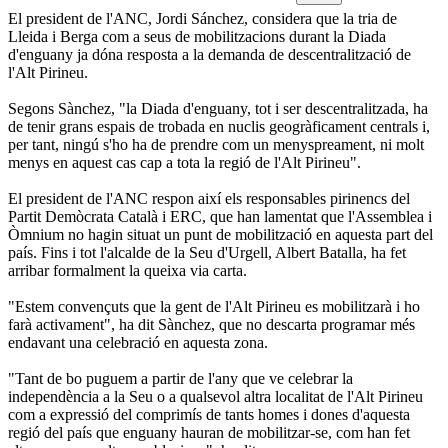
El president de l'ANC, Jordi Sánchez, considera que la tria de
Lleida i Berga com a seus de mobilitzacions durant la Diada
d'enguany ja dóna resposta a la demanda de descentralització de
l'Alt Pirineu.
Segons Sànchez, "la Diada d'enguany, tot i ser descentralitzada, ha
de tenir grans espais de trobada en nuclis geogràficament centrals i,
per tant, ningú s'ho ha de prendre com un menyspreament, ni molt
menys en aquest cas cap a tota la regió de l'Alt Pirineu".
El president de l'ANC respon així els responsables pirinencs del
Partit Demòcrata Català i ERC, que han lamentat que l'Assemblea i
Òmnium no hagin situat un punt de mobilització en aquesta part del
país. Fins i tot l'alcalde de la Seu d'Urgell, Albert Batalla, ha fet
arribar formalment la queixa via carta.
"Estem convençuts que la gent de l'Alt Pirineu es mobilitzarà i ho
farà activament", ha dit Sànchez, que no descarta programar més
endavant una celebració en aquesta zona.
"Tant de bo puguem a partir de l'any que ve celebrar la
independència a la Seu o a qualsevol altra localitat de l'Alt Pirineu
com a expressió del comprimís de tants homes i dones d'aquesta
regió del país que enguany hauran de mobilitzar-se, com han fet