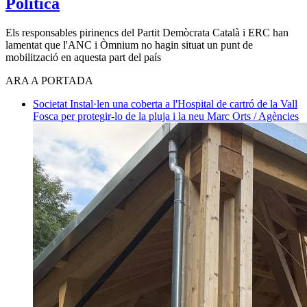
Política
Els responsables pirinencs del Partit Demòcrata Català i ERC han
lamentat que l'ANC i Òmnium no hagin situat un punt de
mobilització en aquesta part del país
ARA A PORTADA
Societat
Instal·len una coberta a l'Hospital de cartró de la Vall
Fosca per protegir-lo de la pluja i la neu
Marc Orts / Agències