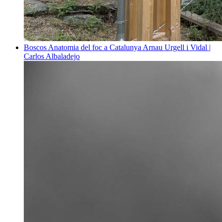
Boscos
Anatomia del foc a Catalunya
Arnau Urgell i Vidal |
Carlos Albaladejo