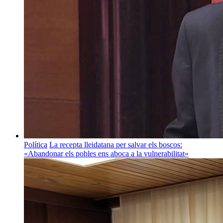
Política
La recepta lleidatana per salvar els boscos:
«Abandonar els pobles ens aboca a la vulnerabilitat»