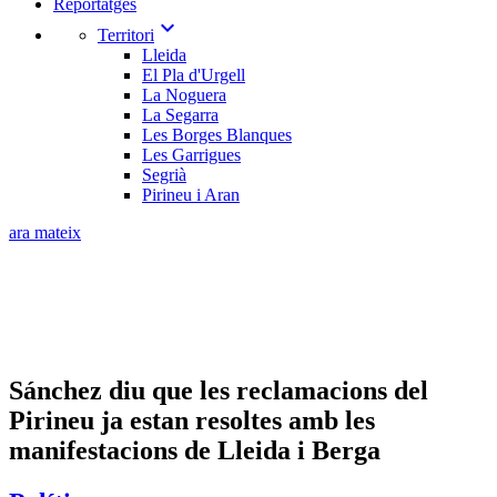
Reportatges
expand_more
Territori
Lleida
El Pla d'Urgell
La Noguera
La Segarra
Les Borges Blanques
Les Garrigues
Segrià
Pirineu i Aran
ara mateix
Sánchez diu que les reclamacions del
Pirineu ja estan resoltes amb les
manifestacions de Lleida i Berga