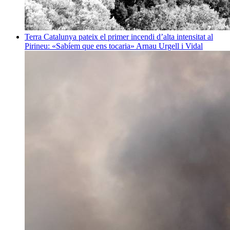
Terra
Catalunya pateix el primer incendi d’alta intensitat al
Pirineu: «Sabíem que ens tocaria»
Arnau Urgell i Vidal