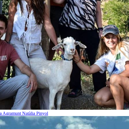
t a Agramunt
Natàlia Pinyol