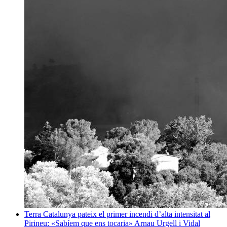
Terra
Catalunya pateix el primer incendi d’alta intensitat al
Pirineu: «Sabíem que ens tocaria»
Arnau Urgell i Vidal