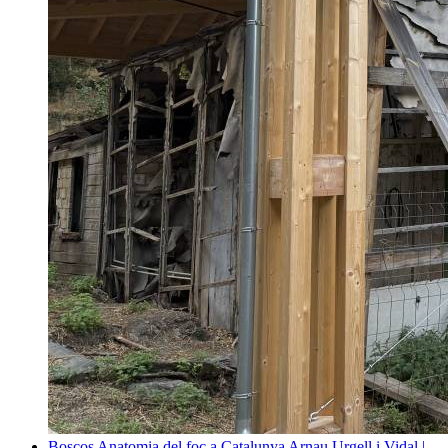
Boscos
Anatomia del foc a Catalunya
Arnau Urgell i Vidal |