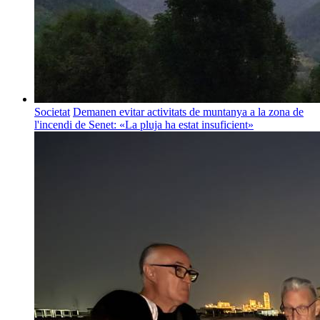
Societat
Demanen evitar activitats de muntanya a la zona de
l'incendi de Senet: «La pluja ha estat insuficient»