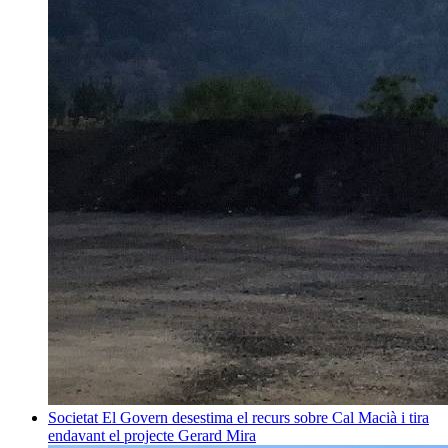
Societat
El Govern desestima el recurs sobre Cal Macià i tira
endavant el projecte
Gerard Mira