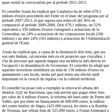
quan sortirà la convocatòria per al període 2011-2013.
El conseller Ausàs ha explicat que Catalunya ha de rebre 679,1
milions d'euros procedents del Feder en el marc del programa per al
període 2007-2013, el que suposa una reducció del 36% en
comparació al període 2000-2006. Dels 679,1 milions, un 52%
equivalent a 350 milions d'euros s'assignarà a actuacions de la
Generalitat, un 24% a actuacions de les corporacions locals (166
milions) i un altre 24% (163 milions) a actuacions de l'Administració
general de l'Estat.
Ausàs ha explicat que, a causa de la disminució dels fons, que ara
son més limitats, cal encertar més en els projectes que s'escullen, i
s'ha de procurar que aquests tinguin una incidència més directa en
l'ocupació i la dinamització de l'economia. El conseller ha afegit que
aquestes inversions mobilitzen un total de 136 milions d'euros en
ajuntaments i ens locals, motiu pel qual tenen uns efectes molt
importants en la creació de riquesa i en la cohesió territorial.
El conseller ha posat com a exemples la renovació urbana del
districte 22@ de Barcelona, que està previst que pugui rebre fons
per valor de 4 milions d'euros, la reforma del barri antic de Parets del
Vallès, que pot rebre un finançament de 600.000 euros, la millora
del centre històric de Sitges, (425.000 euros), les obres a la Rambla
de Terrassa, que rebran fons de 525.000 euros, o l'espai Armengol a