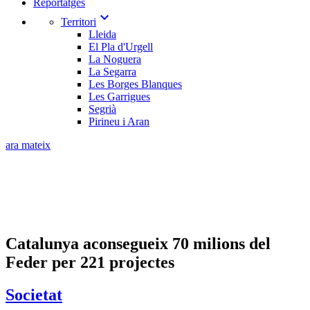
Reportatges
expand_more
Territori
Lleida
El Pla d'Urgell
La Noguera
La Segarra
Les Borges Blanques
Les Garrigues
Segrià
Pirineu i Aran
ara mateix
Catalunya aconsegueix 70 milions del
Feder per 221 projectes
Societat