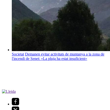
Societat
Demanen evitar activitats de muntanya a la zona de
l'incendi de Senet: «La pluja ha estat insuficient»