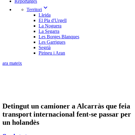
Reportatges
expand_more
Territori
Lleida
El Pla d'Urgell
La Noguera
La Segarra
Les Borges Blanques
Les Garrigues
Segrià
Pirineu i Aran
ara mateix
Detingut un camioner a Alcarràs que feia
transport internacional fent-se passar per
un holandès