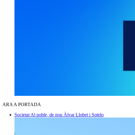
ARA A PORTADA
Societat
Al poble, de nou
Àlvar Llobet i Sotelo