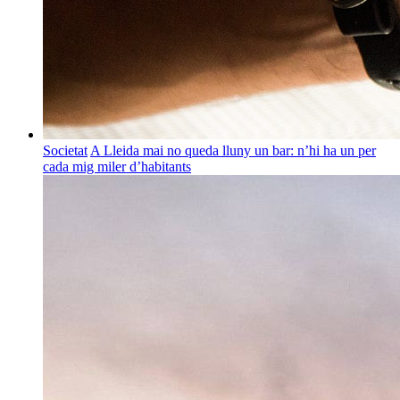
Societat
A Lleida mai no queda lluny un bar: n’hi ha un per
cada mig miler d’habitants