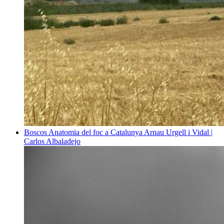
Boscos
Anatomia del foc a Catalunya
Arnau Urgell i Vidal |
Carlos Albaladejo