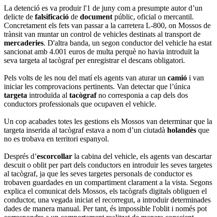
La detenció es va produir l'1 de juny com a presumpte autor d’un
delicte de
falsificació
de
document
públic, oficial o mercantil.
Concretament els fets van passar a la carretera L-800, on Mossos de
trànsit van muntar un control de vehicles destinats al transport de
mercaderies
. D'altra banda, un segon conductor del vehicle ha estat
sancionat amb 4.001 euros de multa perquè no havia introduït la
seva targeta al tacògraf per enregistrar el descans obligatori.
Pels volts de les nou del matí els agents van aturar un
camió
i van
iniciar les comprovacions pertinents. Van detectar que l’única
targeta
introduïda al
tacògraf
no corresponia a cap dels dos
conductors professionals que ocupaven el vehicle.
Un cop acabades totes les gestions els Mossos van determinar que la
targeta inserida al tacògraf estava a nom d’un ciutadà
holandès
que
no es trobava en territori espanyol.
Després d’
escorcollar
la cabina del vehicle, els agents van descartar
descuit o oblit per part dels conductors en introduir les seves targetes
al tacògraf, ja que les seves targetes personals de conductor es
trobaven guardades en un compartiment clarament a la vista. Segons
explica el comunicat dels Mossos, els tacògrafs digitals obliguen el
conductor, una vegada iniciat el recorregut, a introduir determinades
dades de manera manual. Per tant, és impossible l'oblit i només pot