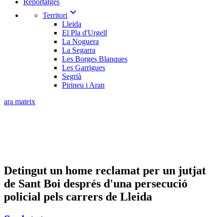
Reportatges
expand_more
Territori
Lleida
El Pla d'Urgell
La Noguera
La Segarra
Les Borges Blanques
Les Garrigues
Segrià
Pirineu i Aran
ara mateix
Detingut un home reclamat per un jutjat
de Sant Boi després d'una persecució
policial pels carrers de Lleida