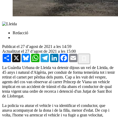
Redacció
Publicat el 27 d’agost de 2021 a les 14:59
Actualitzat el 27 d’agost de 2021 a les 15:00
Share
X
Bluesky
WhatsApp
Telegram
LinkedIn
Facebook
Email
La Guàrdia Urbana de Lleida va detenir dijous un veí de Lleida, de
45 anys i natural d'Algèria, per conduir de forma temerària tot i tenir
retirat el carnet per pèrdua dels punts. Cap a les vuit del vespre,
agents del cos van observar al carrer Príncep de Viana un vehicle
implicat en un accident de trànsit el dia abans el conductor de qual
tenia vigent una ordre de recerca i detenció d'un Jutjat de Sant Boi
de Llobregat.
La policia va aturar el vehicle i va identificar el conductor, que
anava acompanyat de la dona i de la filla, menor d'edat. De cop i
volta, l'home va arrencar el vehicle i va fugir a gran velocitat,