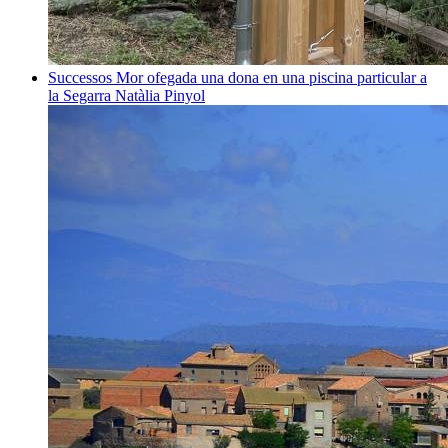
Successos
Mor ofegada una dona en una piscina particular a
la Segarra
Natàlia Pinyol