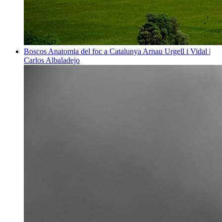
Boscos
Anatomia del foc a Catalunya
Arnau Urgell i Vidal |
Carlos Albaladejo