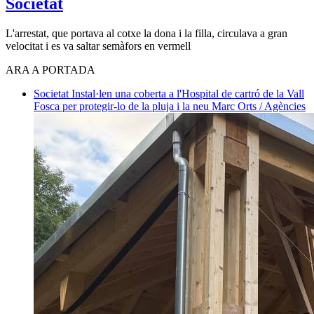
Societat
L'arrestat, que portava al cotxe la dona i la filla, circulava a gran
velocitat i es va saltar semàfors en vermell
ARA A PORTADA
Societat
Instal·len una coberta a l'Hospital de cartró de la Vall
Fosca per protegir-lo de la pluja i la neu
Marc Orts / Agències