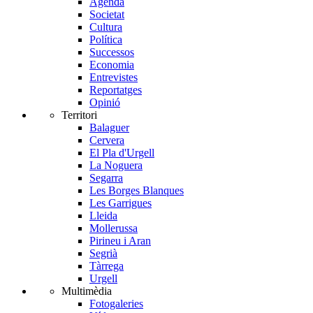
Agenda
Societat
Cultura
Política
Successos
Economia
Entrevistes
Reportatges
Opinió
Territori
Balaguer
Cervera
El Pla d'Urgell
La Noguera
Segarra
Les Borges Blanques
Les Garrigues
Lleida
Mollerussa
Pirineu i Aran
Segrià
Tàrrega
Urgell
Multimèdia
Fotogaleries