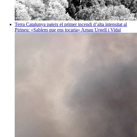
Terra
Catalunya pateix el primer incendi d’alta intensitat al
Pirineu: «Sabíem que ens tocaria»
Arnau Urgell i Vidal