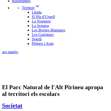
Reportatges
expand_more
Territori
Lleida
El Pla d'Urgell
La Noguera
La Segarra
Les Borges Blanques
Les Garrigues
Segrià
Pirineu i Aran
ara mateix
El Parc Natural de l'Alt Pirineu apropa
al territori els escolars
Societat