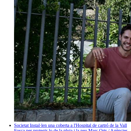
Societat
Instal·len una coberta a l'Hospital de cartró de la Vall
Fosca per protegir-lo de la pluja i la neu
Marc Orts / Agències