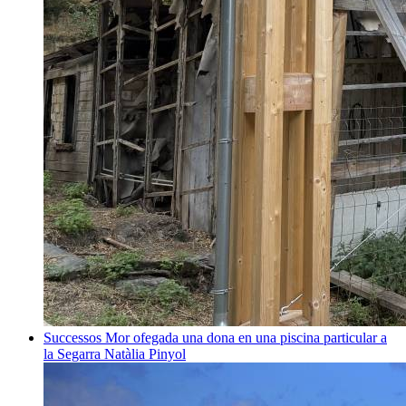
Successos
Mor ofegada una dona en una piscina particular a
la Segarra
Natàlia Pinyol