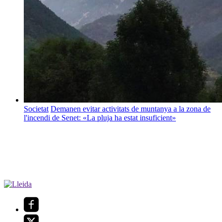
Societat
Demanen evitar activitats de muntanya a la zona de
l'incendi de Senet: «La pluja ha estat insuficient»