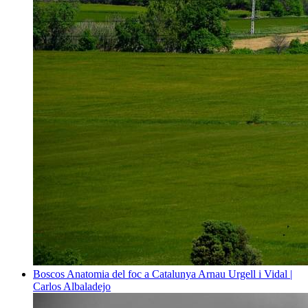
Boscos
Anatomia del foc a Catalunya
Arnau Urgell i Vidal |
Carlos Albaladejo