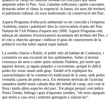
adquirint sobre el Parc. Així, l'alumne reflexiona i aprèn conceptes
destacats sobre el clima, la vegetació, la fauna, els usos del territori,
el patrimoni cultural, els usos tradicionals i la conservació del Parc.
Aquest Programa d'educació ambiental va ser concedit a l'empresa
'Aubèrria, natura i patrimoni' dins la convocatòria d'ajuts del Parc
Natural de l'Alt Pirineu d'aquest any 2009. Aquest Programa està
adreçat als alumnes d'ensenyament secundaria del territori del Parc, i
té com a objectiu apropar i millorar el grau de coneixement de la
població escolar sobre aquest espai natural.
La sortida s'inicia a Rubió, el poble més alt habitat de Catalunya, i
consisteix en una excursió de tres quilòmetres. Sobre el terreny
s'ensenya als nens a saber quins animals l'habiten, pel rastre que
aquests deixen, ja siguin petjades o excrements, perquè és difícil
poder-los veure anant amb grup. També se'ls expliquen les
característiques de la construcció tradicional de la zona, amb pedra
vermella i parets de pedra seca. Els elements derivats de l'activitat
ramadera també tenen cabuda dins del treball de camp, així com la
flora i molts altres aspectes del parc. Tot plegat perquè com indica
Núria Tomàs, biòloga i guia d'aquestes sortides, "els nens sàpiguin
que tenen a casa seva i sobretot aprenguin a valorar-ho".