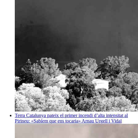
Terra
Catalunya pateix el primer incendi d’alta intensitat al
Pirineu: «Sabíem que ens tocaria»
Arnau Urgell i Vidal