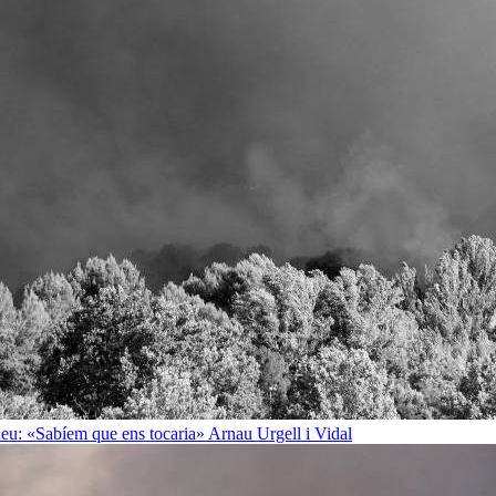
rineu: «Sabíem que ens tocaria»
Arnau Urgell i Vidal