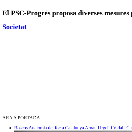
El PSC-Progrés proposa diverses mesures pe
Societat
ARA A PORTADA
Boscos
Anatomia del foc a Catalunya
Arnau Urgell i Vidal | Ca