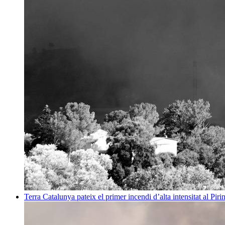
Terra
Catalunya pateix el primer incendi d’alta intensitat al Pi