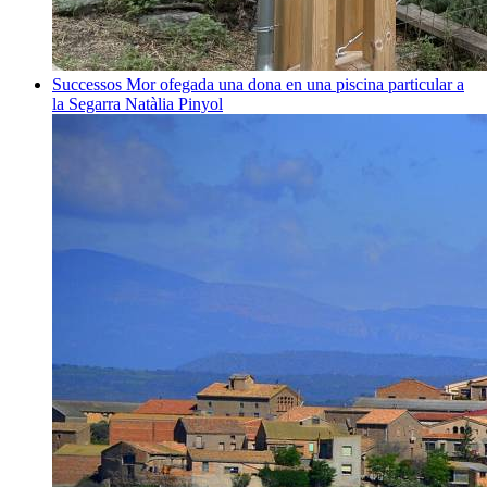
Successos
Mor ofegada una dona en una piscina particular a
la Segarra
Natàlia Pinyol