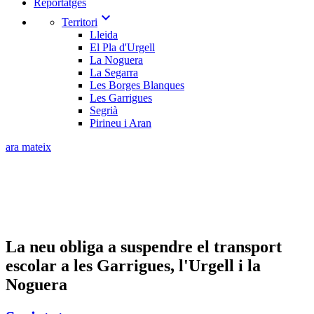
Reportatges
expand_more
Territori
Lleida
El Pla d'Urgell
La Noguera
La Segarra
Les Borges Blanques
Les Garrigues
Segrià
Pirineu i Aran
ara mateix
La neu obliga a suspendre el transport
escolar a les Garrigues, l'Urgell i la
Noguera