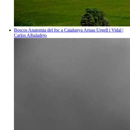
Boscos
Anatomia del foc a Catalunya
Arnau Urgell i Vidal |
Carlos Albaladejo