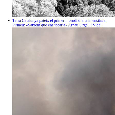
Terra
Catalunya pateix el primer incendi d’alta intensitat al
Pirineu: «Sabíem que ens tocaria»
Arnau Urgell i Vidal