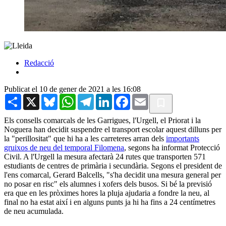
Redacció
Publicat el 10 de gener de 2021 a les 16:08
Share
X
Bluesky
WhatsApp
Telegram
LinkedIn
Facebook
Email
Els consells comarcals de les Garrigues, l'Urgell, el Priorat i la
Noguera han decidit suspendre el transport escolar aquest dilluns per
la "perillositat" que hi ha a les carreteres arran dels
importants
gruixos de neu del temporal Filomena
, segons ha informat Protecció
Civil. A l'Urgell la mesura afectarà 24 rutes que transporten 571
estudiants de centres de primària i secundària. Segons el president de
l'ens comarcal, Gerard Balcells, "s'ha decidit una mesura general per
no posar en risc" els alumnes i xofers dels busos. Si bé la previsió
era que en les pròximes hores la pluja ajudaria a fondre la neu, al
final no ha estat així i en alguns punts ja hi ha fins a 24 centímetres
de neu acumulada.