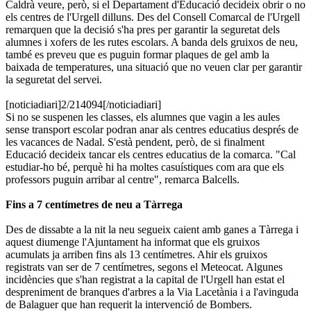
Caldrà veure, però, si el Departament d'Educació decideix obrir o no
els centres de l'Urgell dilluns. Des del Consell Comarcal de l'Urgell
remarquen que la decisió s'ha pres per garantir la seguretat dels
alumnes i xofers de les rutes escolars. A banda dels gruixos de neu,
també es preveu que es puguin formar plaques de gel amb la
baixada de temperatures, una situació que no veuen clar per garantir
la seguretat del servei.
[noticiadiari]2/214094[/noticiadiari]
Si no se suspenen les classes, els alumnes que vagin a les aules
sense transport escolar podran anar als centres educatius després de
les vacances de Nadal. S'està pendent, però, de si finalment
Educació decideix tancar els centres educatius de la comarca. "Cal
estudiar-ho bé, perquè hi ha moltes casuístiques com ara que els
professors puguin arribar al centre", remarca Balcells.
Fins a 7 centímetres de neu a Tàrrega
Des de dissabte a la nit la neu segueix caient amb ganes a Tàrrega i
aquest diumenge l'Ajuntament ha informat que els gruixos
acumulats ja arriben fins als 13 centímetres. Ahir els gruixos
registrats van ser de 7 centímetres, segons el Meteocat. Algunes
incidències que s'han registrat a la capital de l'Urgell han estat el
despreniment de branques d'arbres a la Via Lacetània i a l'avinguda
de Balaguer que han requerit la intervenció de Bombers.