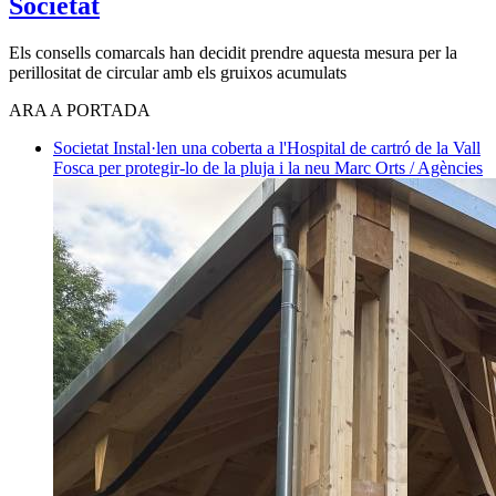
Societat
Els consells comarcals han decidit prendre aquesta mesura per la
perillositat de circular amb els gruixos acumulats
ARA A PORTADA
Societat
Instal·len una coberta a l'Hospital de cartró de la Vall
Fosca per protegir-lo de la pluja i la neu
Marc Orts / Agències