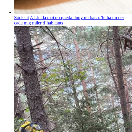
Societat
A Lleida mai no queda lluny un bar: n’hi ha un per
cada mig miler d’habitants