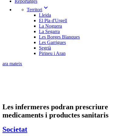
Reportatges
expand_more
Territori
Lleida
El Pla d'Urgell
La Noguera
La Segarra
Les Borges Blanques
Les Garrigues
Segrià
Pirineu i Aran
ara mateix
Les infermeres podran prescriure
medicaments i productes sanitaris
Societat