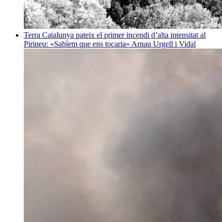
Terra
Catalunya pateix el primer incendi d’alta intensitat al
Pirineu: «Sabíem que ens tocaria»
Arnau Urgell i Vidal