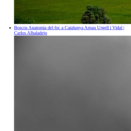
Boscos
Anatomia del foc a Catalunya
Arnau Urgell i Vidal |
Carlos Albaladejo