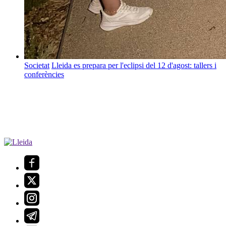
Societat
Lleida es prepara per l'eclipsi del 12 d'agost: tallers i
conferències