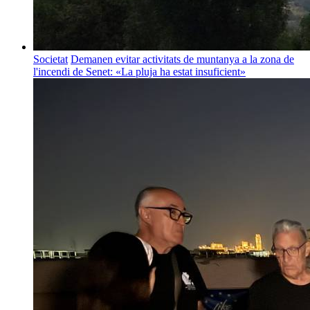
Societat
Demanen evitar activitats de muntanya a la zona de
l'incendi de Senet: «La pluja ha estat insuficient»