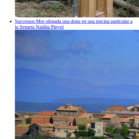
Successos
Mor ofegada una dona en una piscina particular a
la Segarra
Natàlia Pinyol