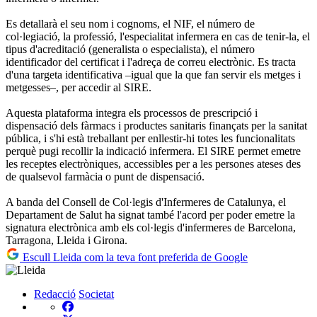
Es detallarà el seu nom i cognoms, el NIF, el número de
col·legiació, la professió, l'especialitat infermera en cas de tenir-la, el
tipus d'acreditació (generalista o especialista), el número
identificador del certificat i l'adreça de correu electrònic. Es tracta
d'una targeta identificativa –igual que la que fan servir els metges i
metgesses–, per accedir al SIRE.
Aquesta plataforma integra els processos de prescripció i
dispensació dels fàrmacs i productes sanitaris finançats per la sanitat
pública, i s'hi està treballant per enllestir-hi totes les funcionalitats
perquè pugi recollir la indicació infermera. El SIRE permet emetre
les receptes electròniques, accessibles per a les persones ateses des
de qualsevol farmàcia o punt de dispensació.
A banda del Consell de Col·legis d'Infermeres de Catalunya, el
Departament de Salut ha signat també l'acord per poder emetre la
signatura electrònica amb els col·legis d'infermeres de Barcelona,
Tarragona, Lleida i Girona.
Escull Lleida com la teva font preferida de Google
Redacció
Societat