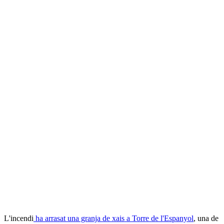
L'incendi
ha arrasat una granja de xais a Torre de l'Espanyol
, una de