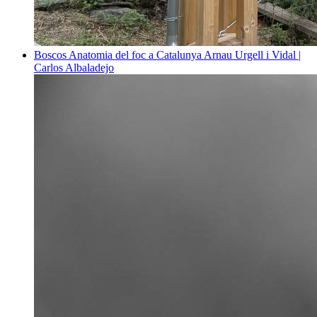
Boscos
Anatomia del foc a Catalunya
Arnau Urgell i Vidal |
Carlos Albaladejo