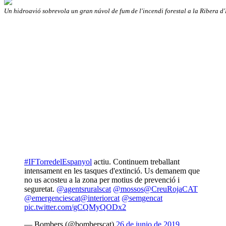
Un hidroavió sobrevola un gran núvol de fum de l'incendi forestal a la Ribera d
#IFTorredelEspanyol
actiu. Continuem treballant
intensament en les tasques d'extinció. Us demanem que
no us acosteu a la zona per motius de prevenció i
seguretat.
@agentsruralscat
@mossos
@CreuRojaCAT
@emergenciescat
@interiorcat
@semgencat
pic.twitter.com/gCQMyQODx2
— Bombers (@bomberscat)
26 de junio de 2019