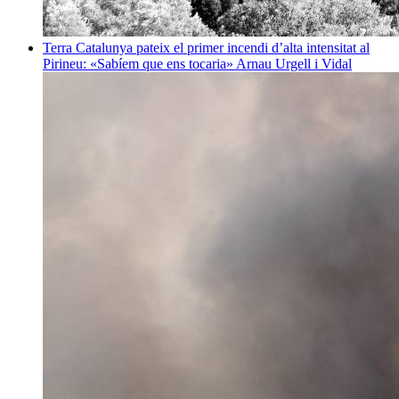
Terra
Catalunya pateix el primer incendi d’alta intensitat al
Pirineu: «Sabíem que ens tocaria»
Arnau Urgell i Vidal