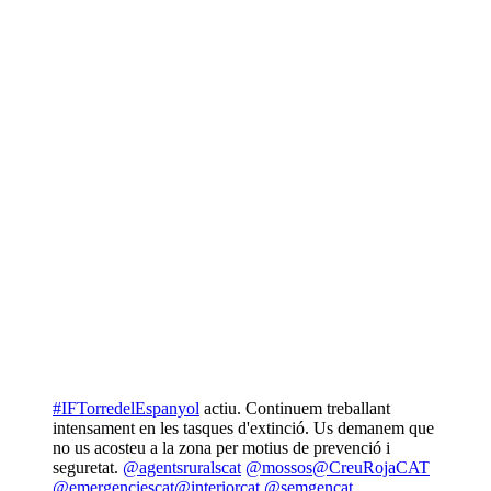
#IFTorredelEspanyol
actiu. Continuem treballant
intensament en les tasques d'extinció. Us demanem que
no us acosteu a la zona per motius de prevenció i
seguretat.
@agentsruralscat
@mossos
@CreuRojaCAT
@emergenciescat
@interiorcat
@semgencat