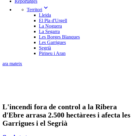
Reportatges
expand_more
Territori
Lleida
El Pla d'Urgell
La Noguera
La Segarra
Les Borges Blanques
Les Garrigues
Segrià
Pirineu i Aran
ara mateix
L'incendi fora de control a la Ribera
d'Ebre arrasa 2.500 hectàrees i afecta les
Garrigues i el Segrià