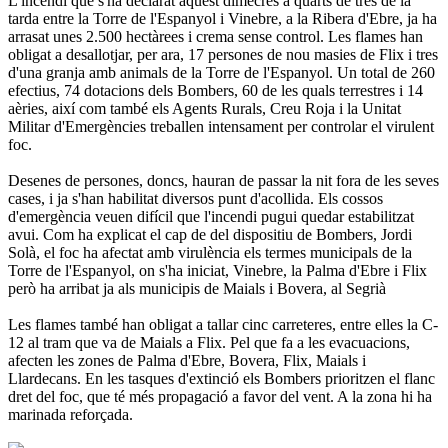
L'incendi que s'ha declarat aquest dimecres a quarts de tres de la
tarda entre la Torre de l'Espanyol i Vinebre, a la Ribera d'Ebre, ja ha
arrasat unes 2.500 hectàrees i crema sense control. Les flames han
obligat a desallotjar, per ara, 17 persones de nou masies de Flix i tres
d'una granja amb animals de la Torre de l'Espanyol. Un total de 260
efectius, 74 dotacions dels Bombers, 60 de les quals terrestres i 14
aèries, així com també els Agents Rurals, Creu Roja i la Unitat
Militar d'Emergències treballen intensament per controlar el virulent
foc.
Desenes de persones, doncs, hauran de passar la nit fora de les seves
cases, i ja s'han habilitat diversos punt d'acollida. Els cossos
d'emergència veuen difícil que l'incendi pugui quedar estabilitzat
avui. Com ha explicat el cap de del dispositiu de Bombers, Jordi
Solà, el foc ha afectat amb virulència els termes municipals de la
Torre de l'Espanyol, on s'ha iniciat, Vinebre, la Palma d'Ebre i Flix
però ha arribat ja als municipis de Maials i Bovera, al Segrià
Les flames també han obligat a tallar cinc carreteres, entre elles la C-
12 al tram que va de Maials a Flix. Pel que fa a les evacuacions,
afecten les zones de Palma d'Ebre, Bovera, Flix, Maials i
Llardecans. En les tasques d'extinció els Bombers prioritzen el flanc
dret del foc, que té més propagació a favor del vent. A la zona hi ha
marinada reforçada.