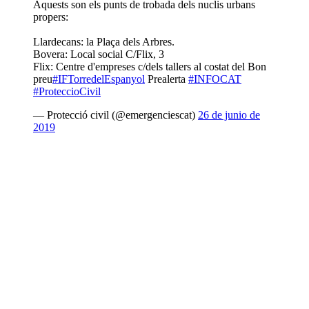
Aquests son els punts de trobada dels nuclis urbans
propers:
Llardecans: la Plaça dels Arbres.
Bovera: Local social C/Flix, 3
Flix: Centre d'empreses c/dels tallers al costat del Bon
preu
#IFTorredelEspanyol
Prealerta
#INFOCAT
#ProteccioCivil
— Protecció civil (@emergenciescat)
26 de junio de
2019