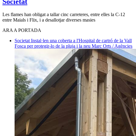
Societat
Les flames han obligat a tallar cinc carreteres, entre elles la C-12
entre Maials i Flix, i a desallotjar diverses masies
ARA A PORTADA
Societat
Instal·len una coberta a l'Hospital de cartró de la Vall
Fosca per protegir-lo de la pluja i la neu
Marc Orts / Agències