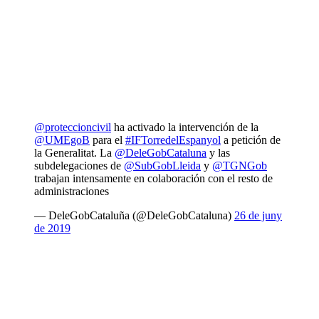
@proteccioncivil
ha activado la intervención de la
@UMEgoB
para el
#IFTorredelEspanyol
a petición de
la Generalitat. La
@DeleGobCataluna
y las
subdelegaciones de
@SubGobLleida
y
@TGNGob
trabajan intensamente en colaboración con el resto de
administraciones
— DeleGobCataluña (@DeleGobCataluna)
26 de juny
de 2019