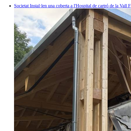
Societat
Instal·len una coberta a l'Hospital de cartró de la Vall F