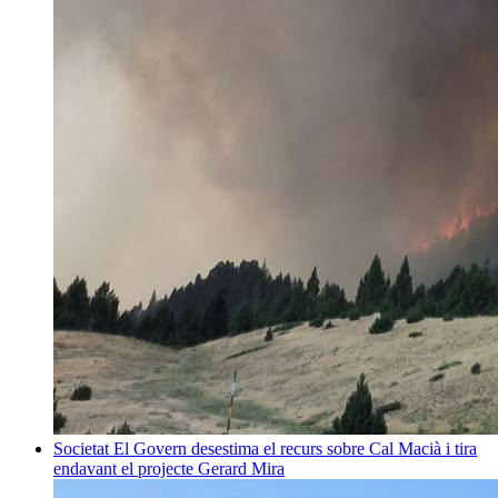
Societat
El Govern desestima el recurs sobre Cal Macià i tira
endavant el projecte
Gerard Mira