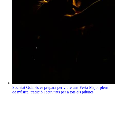
Societat
Golmés es prepara per viure una Festa Major plena
de música, tradició i activitats per a tots els públics