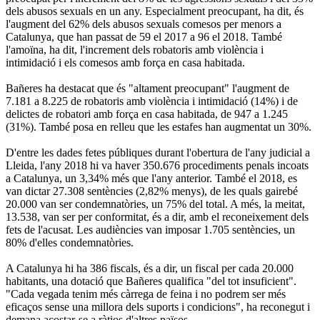
dels abusos sexuals en un any. Especialment preocupant, ha dit, és
l'augment del 62% dels abusos sexuals comesos per menors a
Catalunya, que han passat de 59 el 2017 a 96 el 2018. També
l'amoïna, ha dit, l'increment dels robatoris amb violència i
intimidació i els comesos amb força en casa habitada.
Bañeres ha destacat que és "altament preocupant" l'augment de
7.181 a 8.225 de robatoris amb violència i intimidació (14%) i de
delictes de robatori amb força en casa habitada, de 947 a 1.245
(31%). També posa en relleu que les estafes han augmentat un 30%.
D'entre les dades fetes públiques durant l'obertura de l'any judicial a
Lleida, l'any 2018 hi va haver 350.676 procediments penals incoats
a Catalunya, un 3,34% més que l'any anterior. També el 2018, es
van dictar 27.308 sentències (2,82% menys), de les quals gairebé
20.000 van ser condemnatòries, un 75% del total. A més, la meitat,
13.538, van ser per conformitat, és a dir, amb el reconeixement dels
fets de l'acusat. Les audiències van imposar 1.705 sentències, un
80% d'elles condemnatòries.
A Catalunya hi ha 386 fiscals, és a dir, un fiscal per cada 20.000
habitants, una dotació que Bañeres qualifica "del tot insuficient".
"Cada vegada tenim més càrrega de feina i no podrem ser més
eficaços sense una millora dels suports i condicions", ha reconegut i
demana acostar-se a ràtios d'altres països.