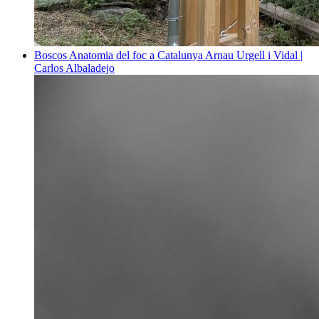
Boscos
Anatomia del foc a Catalunya
Arnau Urgell i Vidal |
Carlos Albaladejo