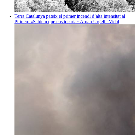
Terra
Catalunya pateix el primer incendi d’alta intensitat al
Pirineu: «Sabíem que ens tocaria»
Arnau Urgell i Vidal