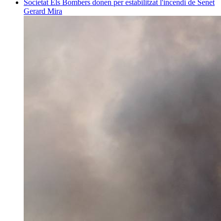
Societat
Els Bombers donen per estabilitzat l'incendi de Senet
Gerard Mira