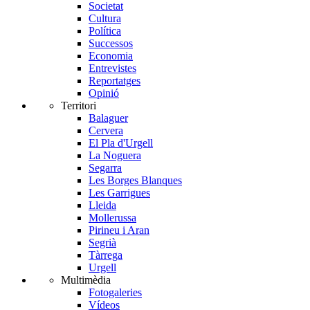
Societat
Cultura
Política
Successos
Economia
Entrevistes
Reportatges
Opinió
Territori
Balaguer
Cervera
El Pla d'Urgell
La Noguera
Segarra
Les Borges Blanques
Les Garrigues
Lleida
Mollerussa
Pirineu i Aran
Segrià
Tàrrega
Urgell
Multimèdia
Fotogaleries
Vídeos