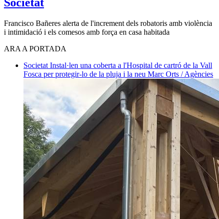
Societat
Francisco Bañeres alerta de l'increment dels robatoris amb violència
i intimidació i els comesos amb força en casa habitada
ARA A PORTADA
Societat
Instal·len una coberta a l'Hospital de cartró de la Vall
Fosca per protegir-lo de la pluja i la neu
Marc Orts / Agències