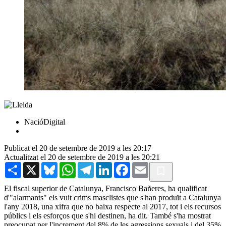
NacióDigital
Publicat el 20 de setembre de 2019 a les 20:17
Actualitzat el 20 de setembre de 2019 a les 20:21
Share
X
Bluesky
WhatsApp
Telegram
LinkedIn
Facebook
Email
El fiscal superior de Catalunya, Francisco Bañeres, ha qualificat
d'"alarmants" els vuit crims masclistes que s'han produït a Catalunya
l'any 2018, una xifra que no baixa respecte al 2017, tot i els recursos
públics i els esforços que s'hi destinen, ha dit. També s'ha mostrat
preocupat per l'increment del 8% de les agressions sexuals i del 35%