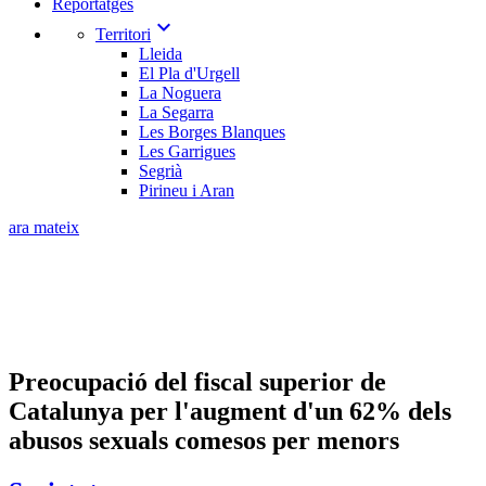
Reportatges
expand_more
Territori
Lleida
El Pla d'Urgell
La Noguera
La Segarra
Les Borges Blanques
Les Garrigues
Segrià
Pirineu i Aran
ara mateix
​Preocupació del fiscal superior de
Catalunya per l'augment d'un 62% dels
abusos sexuals comesos per menors