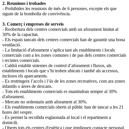
2. Reunions i trobades
- Prohibides les reunions de més de 6 persones, excepte els que
siguin de la bombolla de convivència.
3. Comerç i empreses de serveis
- Reobertura dels centres comercials amb un aforament limitat al
30% de la capacitat.
- Els espais tancats dels centres comercials han de garantir una bona
ventilació.
- La limitació d'aforament s’aplica tant als establiments i locals
comercials com a les zones comunes i de pas dels centres comercials
i recintes comercials.
- Caldrà establir sistemes de control d’aforament i fluxos, als
establiments i locals que s’hi troben ubicats i també als accessos,
inclosos els aparcaments.
- Es restringeix l’accés i l’ús de les zones recreatives, com ara zones
infantils o àrees de descans.
- Tots els establiments comercials es mantindran sempre al 30%
d'aforament.
- Mercats no sedentaris amb aforament al 30%.
- Els establiments comercials oberts al públic han de tancar a les 21
hores del vespre.
- Es permet la recollida esglaonada al local i el repartiment a
domicili.
- Oberts tots els centres d'estètica i que impliquen contacte personal,