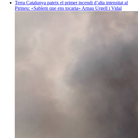
Terra
Catalunya pateix el primer incendi d’alta intensitat al
Pirineu: «Sabíem que ens tocaria»
Arnau Urgell i Vidal