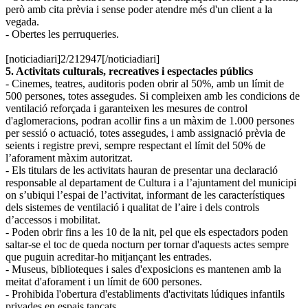
però amb cita prèvia i sense poder atendre més d'un client a la
vegada.
- Obertes les perruqueries.
[noticiadiari]2/212947[/noticiadiari]
5. Activitats culturals, recreatives i espectacles públics
- Cinemes, teatres, auditoris poden obrir al 50%, amb un límit de
500 persones, totes assegudes. Si compleixen amb les condicions de
ventilació reforçada i garanteixen les mesures de control
d'aglomeracions, podran acollir fins a un màxim de 1.000 persones
per sessió o actuació, totes assegudes, i amb assignació prèvia de
seients i registre previ, sempre respectant el límit del 50% de
l’aforament màxim autoritzat.
- Els titulars de les activitats hauran de presentar una declaració
responsable al departament de Cultura i a l’ajuntament del municipi
on s’ubiqui l’espai de l’activitat, informant de les característiques
dels sistemes de ventilació i qualitat de l’aire i dels controls
d’accessos i mobilitat.
- Poden obrir fins a les 10 de la nit, pel que els espectadors poden
saltar-se el toc de queda nocturn per tornar d'aquests actes sempre
que puguin acreditar-ho mitjançant les entrades.
- Museus, biblioteques i sales d'exposicions es mantenen amb la
meitat d'aforament i un límit de 600 persones.
- Prohibida l'obertura d'establiments d'activitats lúdiques infantils
privades en espais tancats.