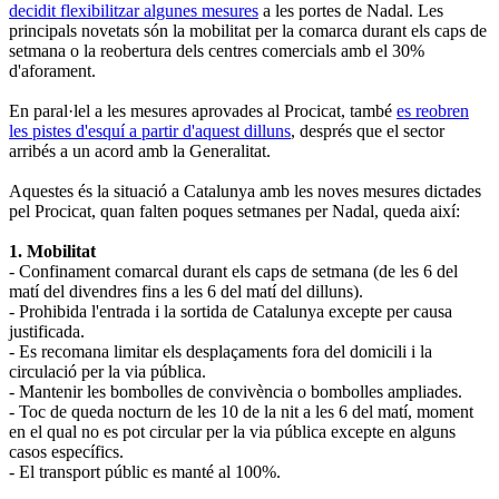
decidit flexibilitzar algunes mesures
a les portes de Nadal. Les
principals novetats són la mobilitat per la comarca durant els caps de
setmana o la reobertura dels centres comercials amb el 30%
d'aforament.
En paral·lel a les mesures aprovades al Procicat, també
es reobren
les pistes d'esquí a partir d'aquest dilluns
, després que el sector
arribés a un acord amb la Generalitat.
Aquestes és la situació a Catalunya amb les noves mesures dictades
pel Procicat, quan falten poques setmanes per Nadal, queda així:
1. Mobilitat
- Confinament comarcal durant els caps de setmana (de les 6 del
matí del divendres fins a les 6 del matí del dilluns).
- Prohibida l'entrada i la sortida de Catalunya excepte per causa
justificada.
- Es recomana limitar els desplaçaments fora del domicili i la
circulació per la via pública.
- Mantenir les bombolles de convivència o bombolles ampliades.
- Toc de queda nocturn de les 10 de la nit a les 6 del matí, moment
en el qual no es pot circular per la via pública excepte en alguns
casos específics.
- El transport públic es manté al 100%.