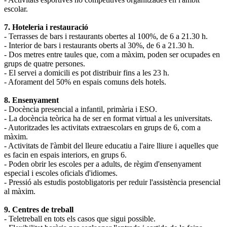
escolar.
7. Hoteleria i restauració
- Terrasses de bars i restaurants obertes al 100%, de 6 a 21.30 h.
- Interior de bars i restaurants oberts al 30%, de 6 a 21.30 h.
- Dos metres entre taules que, com a màxim, poden ser ocupades en
grups de quatre persones.
- El servei a domicili es pot distribuir fins a les 23 h.
- Aforament del 50% en espais comuns dels hotels.
8. Ensenyament
- Docència presencial a infantil, primària i ESO.
- La docència teòrica ha de ser en format virtual a les universitats.
- Autoritzades les activitats extraescolars en grups de 6, com a
màxim.
- Activitats de l'àmbit del lleure educatiu a l'aire lliure i aquelles que
es facin en espais interiors, en grups 6.
- Poden obrir les escoles per a adults, de règim d'ensenyament
especial i escoles oficials d'idiomes.
- Pressió als estudis postobligatoris per reduir l'assistència presencial
al màxim.
9. Centres de treball
- Teletreball en tots els casos que sigui possible.