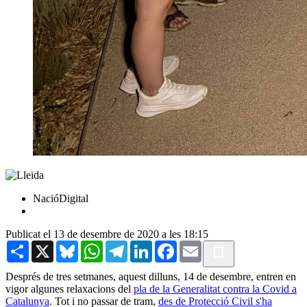
NacióDigital
Publicat el 13 de desembre de 2020 a les 18:15
Share
X
Bluesky
WhatsApp
Telegram
LinkedIn
Facebook
Email
Després de tres setmanes, aquest dilluns, 14 de desembre, entren en
vigor algunes relaxacions del
pla de la Generalitat contra la Covid a
Catalunya
. Tot i no passar de tram,
des de Protecció Civil s'ha