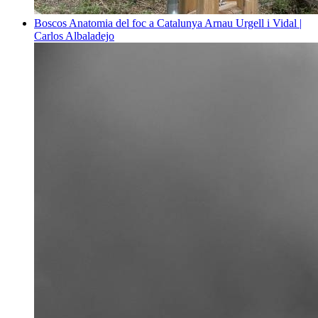
Boscos
Anatomia del foc a Catalunya
Arnau Urgell i Vidal |
Carlos Albaladejo