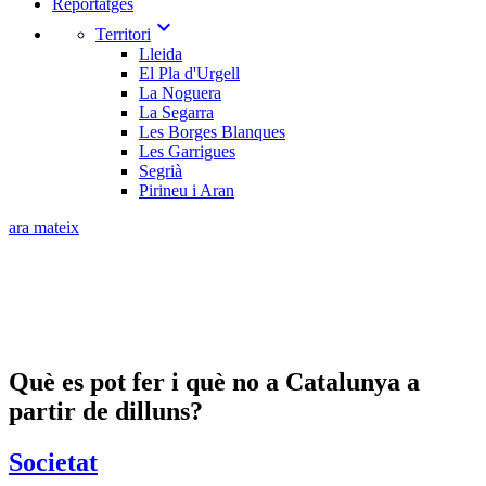
Reportatges
expand_more
Territori
Lleida
El Pla d'Urgell
La Noguera
La Segarra
Les Borges Blanques
Les Garrigues
Segrià
Pirineu i Aran
ara mateix
Què es pot fer i què no a Catalunya a
partir de dilluns?
Societat