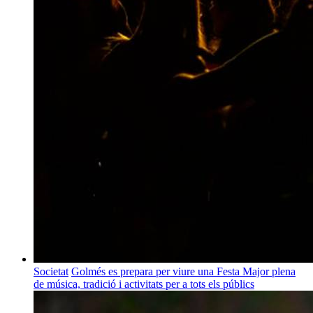
Societat
Golmés es prepara per viure una Festa Major plena
de música, tradició i activitats per a tots els públics