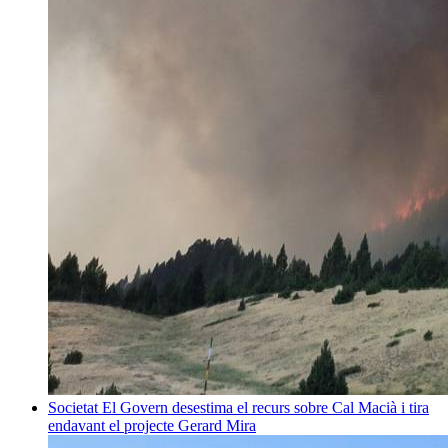
Societat
El Govern desestima el recurs sobre Cal Macià i tira
endavant el projecte
Gerard Mira