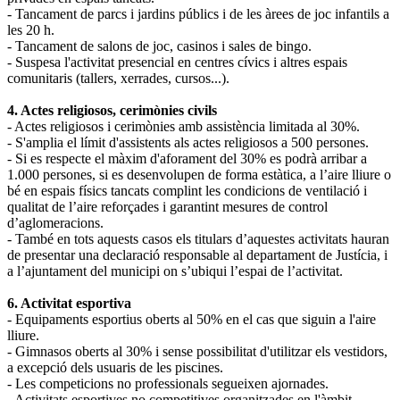
- Tancament de parcs i jardins públics i de les àrees de joc infantils a
les 20 h.
- Tancament de salons de joc, casinos i sales de bingo.
- Suspesa l'activitat presencial en centres cívics i altres espais
comunitaris (tallers, xerrades, cursos...).
4. Actes religiosos, cerimònies civils
- Actes religiosos i cerimònies amb assistència limitada al 30%.
- S'amplia el límit d'assistents als actes religiosos a 500 persones.
- Si es respecte el màxim d'aforament del 30% es podrà arribar a
1.000 persones, si es desenvolupen de forma estàtica, a l’aire lliure o
bé en espais físics tancats complint les condicions de ventilació i
qualitat de l’aire reforçades i garantint mesures de control
d’aglomeracions.
- També en tots aquests casos els titulars d’aquestes activitats hauran
de presentar una declaració responsable al departament de Justícia, i
a l’ajuntament del municipi on s’ubiqui l’espai de l’activitat.
6. Activitat esportiva
- Equipaments esportius oberts al 50% en el cas que siguin a l'aire
lliure.
- Gimnasos oberts al 30% i sense possibilitat d'utilitzar els vestidors,
a excepció dels usuaris de les piscines.
- Les competicions no professionals segueixen ajornades.
- Activitats esportives no competitives organitzades en l'àmbit