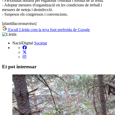
- Flexibilitat horària per esglaonar l'entrada i sortida de la feina.
- Adoptar mesures d'organització en les condicions de treball i
mesures de neteja i desinfecció.
- Suspesos els congressos i convencions.
[plantillacoronavirus]
Escull Lleida com la teva font preferida de Google
NacióDigital
Societat
Et pot interessar