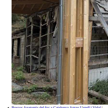
Boscos
Anatomia del foc a Catalunya
Arnau Urgell i Vidal |