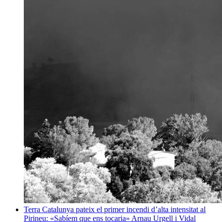
Terra
Catalunya pateix el primer incendi d’alta intensitat al
Pirineu: «Sabíem que ens tocaria»
Arnau Urgell i Vidal