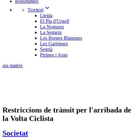
Reportatges
expand_more
Territori
Lleida
El Pla d'Urgell
La Noguera
La Segarra
Les Borges Blanques
Les Garrigues
Segrià
Pirineu i Aran
ara mateix
Restriccions de trànsit per l'arribada de
la Volta Ciclista
Societat