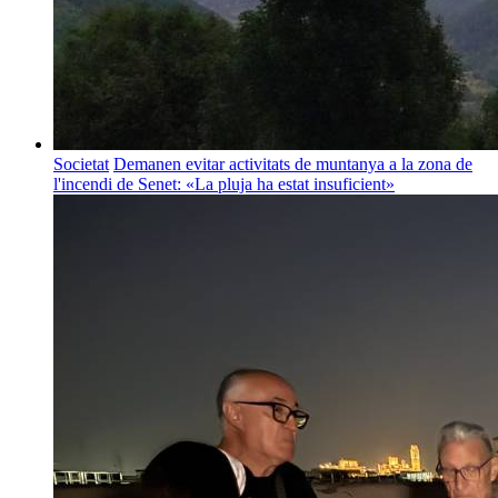
Societat
Demanen evitar activitats de muntanya a la zona de
l'incendi de Senet: «La pluja ha estat insuficient»