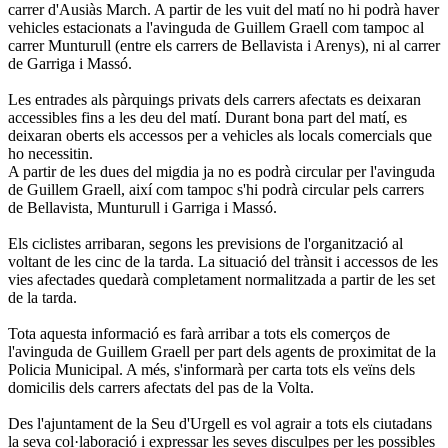
carrer d'Ausiàs March. A partir de les vuit del matí no hi podrà haver
vehicles estacionats a l'avinguda de Guillem Graell com tampoc al
carrer Munturull (entre els carrers de Bellavista i Arenys), ni al carrer
de Garriga i Massó.
Les entrades als pàrquings privats dels carrers afectats es deixaran
accessibles fins a les deu del matí. Durant bona part del matí, es
deixaran oberts els accessos per a vehicles als locals comercials que
ho necessitin.
A partir de les dues del migdia ja no es podrà circular per l'avinguda
de Guillem Graell, així com tampoc s'hi podrà circular pels carrers
de Bellavista, Munturull i Garriga i Massó.
Els ciclistes arribaran, segons les previsions de l'organització al
voltant de les cinc de la tarda. La situació del trànsit i accessos de les
vies afectades quedarà completament normalitzada a partir de les set
de la tarda.
Tota aquesta informació es farà arribar a tots els comerços de
l'avinguda de Guillem Graell per part dels agents de proximitat de la
Policia Municipal. A més, s'informarà per carta tots els veïns dels
domicilis dels carrers afectats del pas de la Volta.
Des l'ajuntament de la Seu d'Urgell es vol agrair a tots els ciutadans
la seva col·laboració i expressar les seves disculpes per les possibles