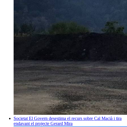
Societat
El Govern desestima el recurs sobre Cal Macià i tira
endavant el projecte
Gerard Mira