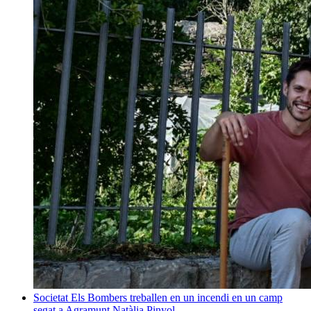
Societat
Els Bombers treballen en un incendi en un camp
segat a Agramunt
Natàlia Pinyol