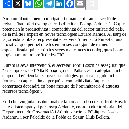
Share
X
Bluesky
WhatsApp
Telegram
LinkedIn
Facebook
Email
Amb un plantejament participatiu i dinàmic, durant la sessió de
treball s’han ofert exemples reals d’èxit en l’adopció de les TIC que
potencien la productivitat i competitivitat del sector turístic del país,
de la mà de l’expert en noves tecnologies Eduard Ramos. Al llarg de
la jornada també s’ha presentat el servei d’orientació Pimestic, una
iniciativa que permet que les empreses coneguin de manera
especialitzada quines són les seves mancances tecnològiques i com
implantar i treure profit de les TIC.
Durant la seva intervenció, el secretari Jordi Bosch ha assegurat que
“les empreses de l’Alta Ribagorça i els Pallars estan adoptant amb
empenta i eficiència les noves tecnologies, però cal seguir amb
fermesa en aquesta línia, perquè la competitivitat d’aquestes
comarques dependrà en bona mesura de l’optimització d’aquests
recursos tecnològics”.
En la benvinguda institucional de la jornada, el secretari Jordi Bosch
ha estat acompanyat per Josep Ardanuy, coordinador territorial del
Departament de Governació i Administracions Públiques, Josep
Ardanuy, i per l’alcalde de la Pobla de Segur, Lluís Bellera.