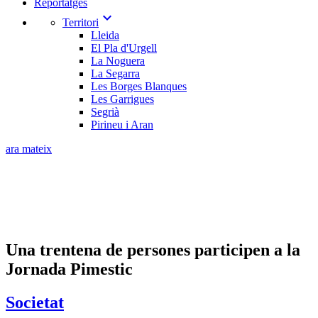
Reportatges
expand_more
Territori
Lleida
El Pla d'Urgell
La Noguera
La Segarra
Les Borges Blanques
Les Garrigues
Segrià
Pirineu i Aran
ara mateix
Una trentena de persones participen a la
Jornada Pimestic
Societat