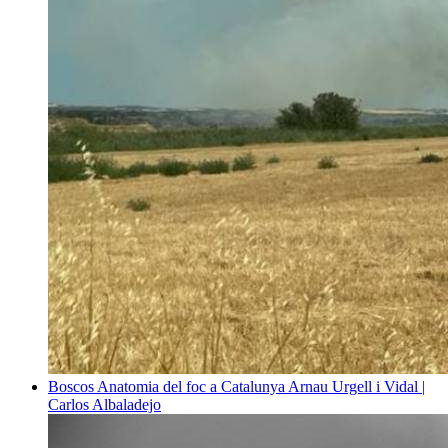
Boscos
Anatomia del foc a Catalunya
Arnau Urgell i Vidal |
Carlos Albaladejo