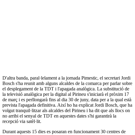
D'altra banda, paral·lelament a la jornada Pimestic, el secretari Jordi
Bosch s'ha reunit amb alguns alcaldes de la comarca per parlar sobre
el desplegament de la TDT i l'apagada analògica. La substitució de
la televisió analògica per la digital al Pirineu s'iniciarà el pròxim 17
de març i es perllongarà fins al dia 30 de juny, data per a la qual està
prevista l'apagada definitiva. Així ho ha explicat Jordi Bosch, que ha
volgut tranquil·litzar als alcaldes del Pirineu i ha dit que als llocs on
no arribi el senyal de TDT en aquestes dates s'hi garantirà la
recepció via satèl·lit.
Durant aquests 15 dies es posaran en funcionament 30 centres de