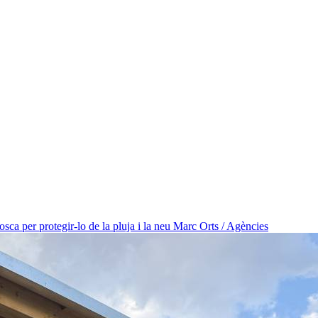
osca per protegir-lo de la pluja i la neu
Marc Orts / Agències