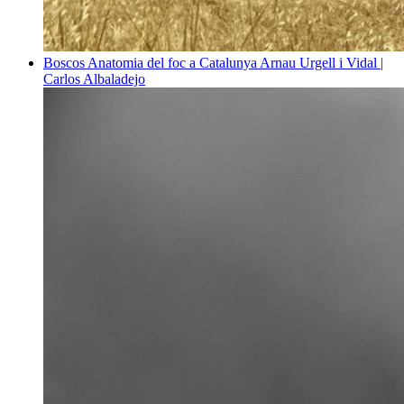
Boscos
Anatomia del foc a Catalunya
Arnau Urgell i Vidal |
Carlos Albaladejo