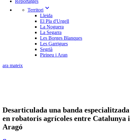
Reportatges
expand_more
Territori
Lleida
El Pla d'Urgell
La Noguera
La Segarra
Les Borges Blanques
Les Garrigues
Segrià
Pirineu i Aran
ara mateix
Desarticulada una banda especialitzada
en robatoris agrícoles entre Catalunya i
Aragó