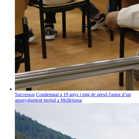
Successos
Condemnat a 19 anys i mig de presó l'autor d’un
apunyalament mortal a Mollerussa