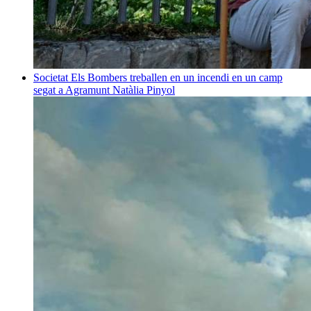
Societat
Els Bombers treballen en un incendi en un camp
segat a Agramunt
Natàlia Pinyol