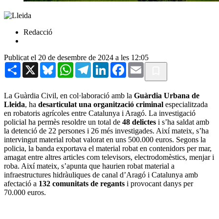
Redacció
Publicat el 20 de desembre de 2024 a les 12:05
Share
X
Bluesky
WhatsApp
Telegram
LinkedIn
Facebook
Email
La Guàrdia Civil, en col·laboració amb la
Guàrdia Urbana de
Lleida
, ha
desarticulat una organització criminal
especialitzada
en robatoris agrícoles entre Catalunya i Aragó. La investigació
policial ha permès resoldre un total de
48 delictes
i s’ha saldat amb
la detenció de 22 persones i 26 més investigades. Així mateix, s’ha
intervingut material robat valorat en uns 500.000 euros. Segons la
policia, la banda exportava el material robat en contenidors per mar,
amagat entre altres articles com televisors, electrodomèstics, menjar i
roba. Així mateix, s’apunta que haurien robat material a
infraestructures hidràuliques de canal d’Aragó i Catalunya amb
afectació a
132 comunitats de regants
i provocant danys per
70.000 euros.